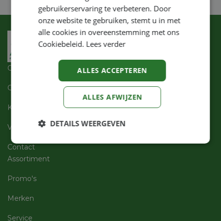
gebruikerservaring te verbeteren. Door
onze website te gebruiken, stemt u in met
alle cookies in overeenstemming met ons
Cookiebeleid.
Lees verder
Over ons
ALLES ACCEPTEREN
Openingsuren
ALLES AFWIJZEN
Klantenservices
DETAILS WEERGEVEN
Vacatures
Strikt
Prestatie
Targeting
Contact
noodzakelijk
Assortiment
Promo's
Functioneel
Niet-
Merken
geclassificeerd
Service