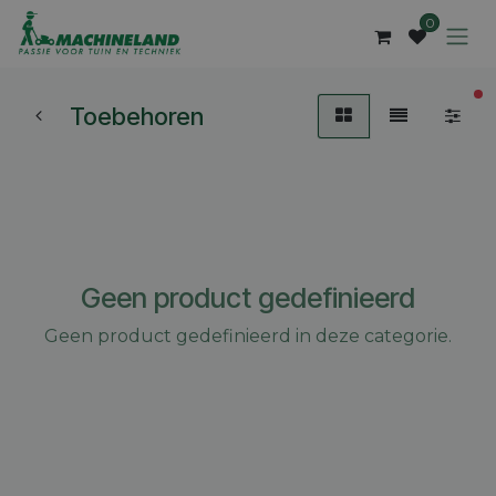
Overslaan naar inhoud
0
ac
Toebehoren
Geen product gedefinieerd
Geen product gedefinieerd in deze categorie.