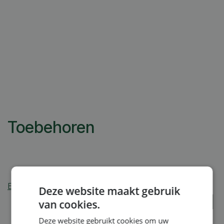
Toebehoren
Betaalmogelijkheden
:
Deze website maakt gebruik
van cookies.
Deze website gebruikt cookies om uw