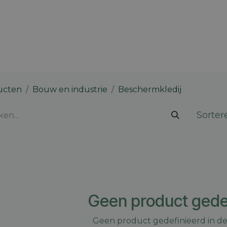
 merk
Contact
Vacatures
Onze winkels
Blog
ucten
Bouw en industrie
Beschermkledij
Sorter
Geen product gede
Geen product gedefinieerd in de