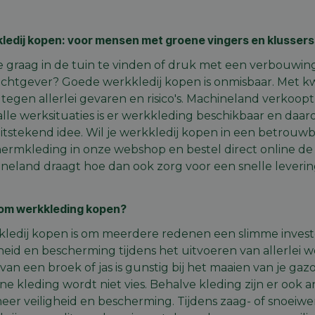
ledij kopen: voor mensen met groene vingers en klussers
e graag in de tuin te vinden of druk met een verbouwing 
chtgever? Goede werkkledij kopen is onmisbaar. Met kwa
f tegen allerlei gevaren en risico's. Machineland verkoop
alle werksituaties is er werkkleding beschikbaar en daa
itstekend idee. Wil je werkkledij kopen in een betrouw
ermkleding in onze webshop en bestel direct online d
neland draagt hoe dan ook zorg voor een snelle leverin
m werkkleding kopen?
ledij kopen is om meerdere redenen een slimme investe
gheid en bescherming tijdens het uitvoeren van allerlei
van een broek of jas is gunstig bij het maaien van je ga
e kleding wordt niet vies. Behalve kleding zijn er ook a
eer veiligheid en bescherming. Tijdens zaag- of snoeiwe