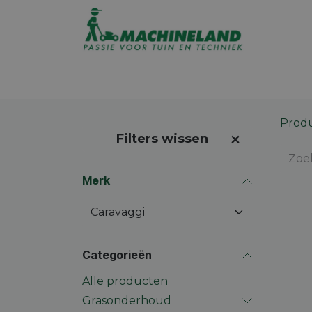
Overslaan naar inhoud
Assortiment
Promoties
Winkel op
Prod
Filters wissen
Merk
Categorieën
Alle producten
Grasonderhoud