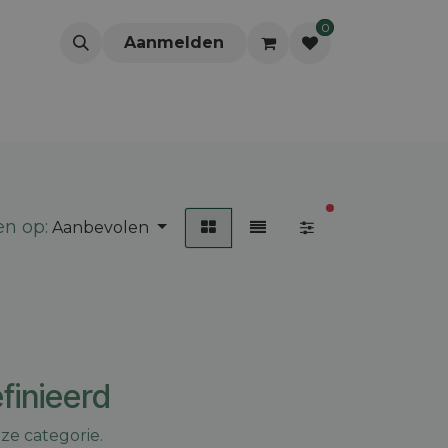
0
Aanmelden
actieve filters
en op:
Aanbevolen
finieerd
ze categorie.