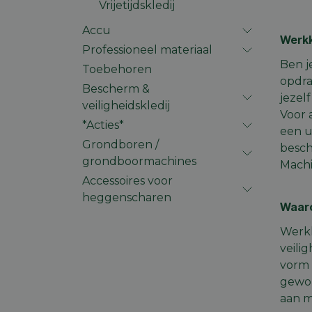
Vrijetijdskledij
Accu
Werkk
Professioneel materiaal
Ben j
Toebehoren
opdra
Bescherm &
jezel
veiligheidskledij
Voor 
*Acties*
een u
Grondboren /
besch
grondboormachines
Machi
Accessoires voor
heggenscharen
Waaro
Werkk
veili
vorm 
gewon
aan m