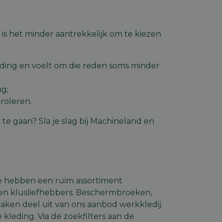
rd
s het minder aantrekkelijk om te kiezen
elding en
ding en voelt om die reden soms minder
code op te slaan
e ID wordt gebruikt
ng;
ing te behouden,
roleren.
m selecties worden
een persoonlijke
te gaan? Sla je slag bij Machineland en
ript.com-service om
den. De cookie-
om correct te
We hebben een ruim assortiment
mschrijving
- en klusliefhebbers. Beschermbroeken,
en deel uit van ons aanbod werkkledij.
de gebruiker op te
rsal Analytics -
kleding. Via de zoekfilters aan de
r de site in de
emeen gebruikte
 Ads en is een