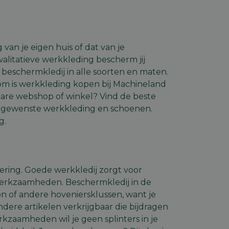
van je eigen huis of dat van je
litatieve werkkleding bescherm jij
t beschermkledij in alle soorten en maten.
rom is werkkleding kopen bij Machineland
bare webshop of winkel? Vind de beste
e gewenste werkkleding en schoenen.
g.
ring. Goede werkkledij zorgt voor
 werkzaamheden. Beschermkledij in de
zon of andere hoveniersklussen, want je
ndere artikelen verkrijgbaar die bijdragen
rkzaamheden wil je geen splinters in je