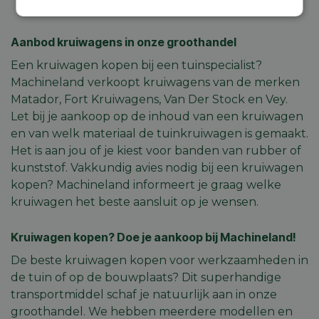
wendbaar.
Strikt
Prestatie
Targeting
noodzakelijk
Aanbod kruiwagens in onze groothandel
Een kruiwagen kopen bij een tuinspecialist?
Machineland verkoopt kruiwagens van de merken
Functioneel
Niet-
geclassificeerd
Matador, Fort Kruiwagens, Van Der Stock en Vey.
Let bij je aankoop op de inhoud van een kruiwagen
en van welk materiaal de tuinkruiwagen is gemaakt.
Het is aan jou of je kiest voor banden van rubber of
kunststof. Vakkundig avies nodig bij een kruiwagen
kopen? Machineland informeert je graag welke
Strikt noodzakelijk
Prestatie
Targeting
kruiwagen het beste aansluit op je wensen.
Functioneel
Niet-geclassificeerd
Kruiwagen kopen? Doe je aankoop bij Machineland!
Strikt noodzakelijke cookies maken de
kernfunctionaliteiten van de website mogelijk, zoals
De beste kruiwagen kopen voor werkzaamheden in
gebruikersaanmelding en accountbeheer. De
de tuin of op de bouwplaats? Dit superhandige
website kan niet goed worden gebruikt zonder de
strikt noodzakelijke cookies.
transportmiddel schaf je natuurlijk aan in onze
Aanbieder
/
groothandel. We hebben meerdere modellen en
Naam
Vervaldatum
Omschri