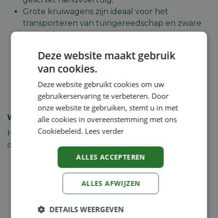
Grote kruiwagens zijn ideaal voor het
transporteren van tuingereedschap en zware
materialen;
Elke kruiwagen is uitgerust met stevige
Deze website maakt gebruik
handgrepen en dit maakt dit handvoertuig
van cookies.
uitermate gebruiksvriendelijk;
Een kruiwagen met dubbele wielen is minder
Deze website gebruikt cookies om uw
belastend voor de onderrug.
gebruikerservaring te verbeteren. Door
onze website te gebruiken, stemt u in met
Wat zijn nadelen van kruiwagens?
alle cookies in overeenstemming met ons
Cookiebeleid.
Lees verder
Houd bij een kruiwagen kopen ook rekening met
onderstaande minpunten:
ALLES ACCEPTEREN
Een te zwaar beladen kruiwagen met een
enkel wiel kan mogelijk kantelen;
ALLES AFWIJZEN
Een groot formaat kruiwagen is minder
geschikt voor compacte ruimtes;
DETAILS WEERGEVEN
Kruiwagens met dubbele wielen zijn minder