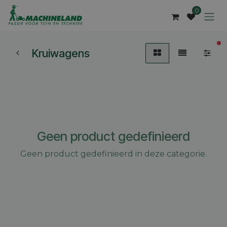
Overslaan naar inhoud
0
ac
Kruiwagens
Geen product gedefinieerd
Geen product gedefinieerd in deze categorie.