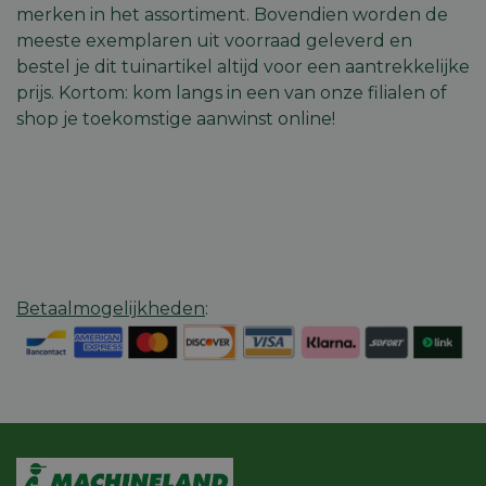
Domein
merken in het assortiment. Bovendien worden de
session_id
machineland.be
1 week
Dit cook
meeste exemplaren uit voorraad geleverd en
gebruik
identifi
bestel je dit tuinartikel altijd voor een aantrekkelijke
op te sl
prijs. Kortom: kom langs in een van onze filialen of
uw huidi
op de we
shop je toekomstige aanwinst online!
sessie I
gebruik
veilige e
consiste
gebruike
te beho
ervoor t
dat pagi
wijzigin
item sele
worden
onthoud
Betaalmogelijkheden
:
pagina n
Google
pagina. 
Privacy Policy
geen per
gegeven
CookieScriptConsent
5 maanden 4
Deze co
CookieScript
weken
gebruikt
machineland.be
Cookie-
Script.c
om de
cookiev
van bezo