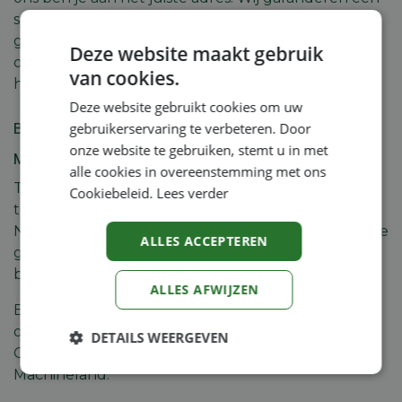
snelle levering en uitstekende
garantievoorwaarden. Daarnaast bieden we ook
Deze website maakt gebruik
onderhoud en herstellingen aan, zodat je
van cookies.
hogedrukreiniger altijd in topconditie blijft.
Deze website gebruikt cookies om uw
gebruikerservaring te verbeteren. Door
Bestel jouw hogedrukreiniger toebehoren bij
onze website te gebruiken, stemt u in met
Machineland
alle cookies in overeenstemming met ons
Twijfel je nog over welke hogedrukreiniger
Cookiebeleid.
Lees verder
toebehoren het beste bij jouw situatie passen?
Neem gerust contact op met ons team. Wij geven je
ALLES ACCEPTEREN
graag persoonlijk advies op basis van jouw
behoeften en budget.
ALLES AFWIJZEN
Bekijk ons volledige aanbod aan hogedrukreiniger
onderdelen online of kom langs in onze showroom.
DETAILS WEERGEVEN
Ontdek zelf waarom professionals kiezen voor
Machineland.
Strikt
Prestatie
Targeting
noodzakelijk