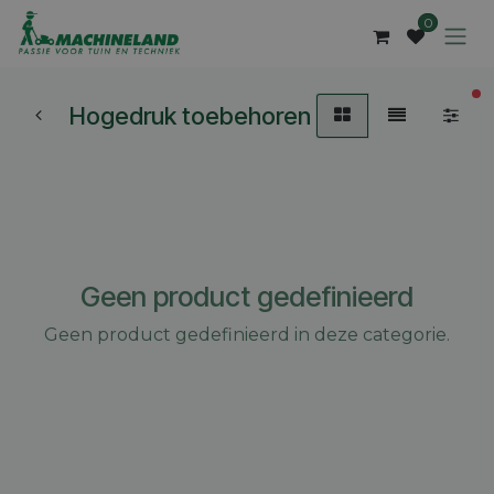
Overslaan naar inhoud
0
ac
Hogedruk toebehoren
Geen product gedefinieerd
Geen product gedefinieerd in deze categorie.