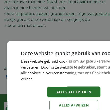
een nieuwe machine. Naast een doorzaaimachine of
zaaimachine bieden we ook een
reeks
trilplaten
,
frezen
,
grondfrezen
,
tegelzaagmachi
Bekijk gerust onze webshop en vergelijk de
modellen met elkaar.
Deze website maakt gebruik van coo
Deze website gebruikt cookies om uw gebruikerserva
verbeteren. Door onze website te gebruiken, stemt u
Betaalmogelijkheden
:
alle cookies in overeenstemming met ons Cookiebel
verder
ALLES ACCEPTEREN
ALLES AFWIJZEN