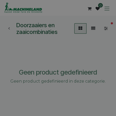
Overslaan naar inhoud
0
Doorzaaiers en
ac
zaaicombinaties
Geen product gedefinieerd
Geen product gedefinieerd in deze categorie.