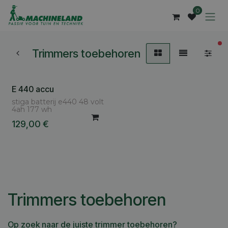
Overslaan naar inhoud
0
ac
Trimmers toebehoren
E 440 accu
stiga batterij e440 48 volt
4ah 177 wh
129,00
€
Trimmers toebehoren
Op zoek naar de juiste trimmer toebehoren?