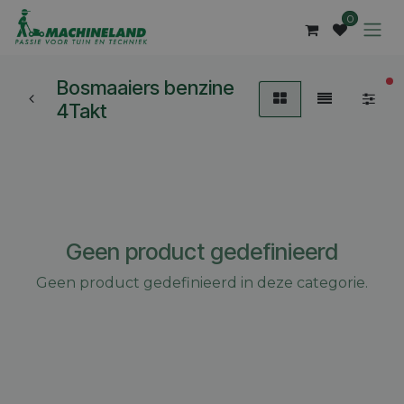
Overslaan naar inhoud
0
Bosmaaiers benzine
ac
4Takt
Geen product gedefinieerd
Geen product gedefinieerd in deze categorie.