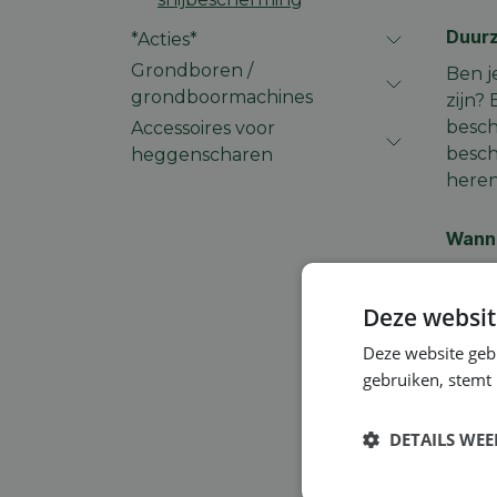
Duurz
*Acties*
Grondboren /
Ben j
grondboormachines
zijn?
besch
Accessoires voor
besch
heggenscharen
heren
Wanne
Veili
aan d
Deze websit
mater
Deze website geb
verpl
gebruiken, stemt
stell
DETAILS WE
Welke
Elke 