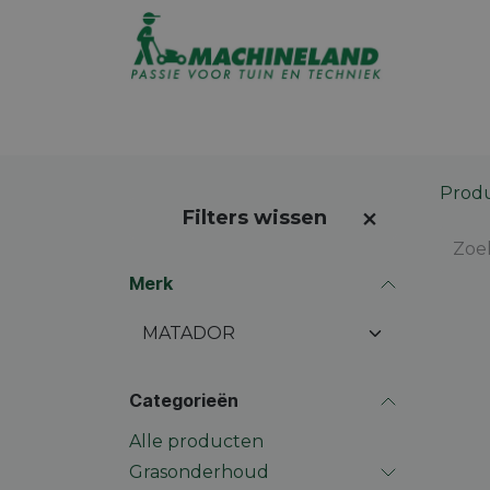
Overslaan naar inhoud
Assortiment
Promoties
Winkel op
Prod
Filters wissen
Merk
Categorieën
Alle producten
Grasonderhoud