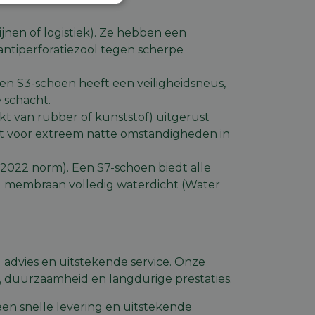
Niet-
geclassificeerd
jnen of logistiek). Ze hebben een
antiperforatiezool tegen scherpe
en S3-schoen heeft een veiligheidsneus,
 schacht.
rd
akt van rubber of kunststof) uitgerust
ct voor extreem natte omstandigheden in
elding en
5:2022 norm). Een S7-schoen biedt alle
al membraan volledig waterdicht (Water
code op te slaan
e ID wordt gebruikt
ing te behouden,
m selecties worden
een persoonlijke
 advies en uitstekende service. Onze
ript.com-service om
t, duurzaamheid en langdurige prestaties.
den. De cookie-
om correct te
een snelle levering en uitstekende