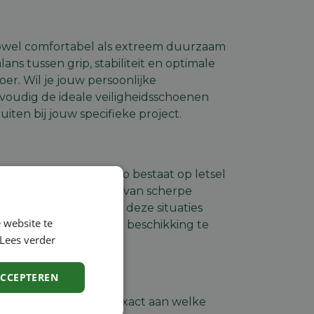
zowel comfortabel als extreem duurzaam
ans tussen grip, stabiliteit en optimale
er. Wil je jouw persoonlijke
oudig de ideale veiligheidsschoenen
iten bij jouw specifieke project.
kvloer of de werf risico bestaat op letsel
werpen , het intrappen van scherpe
n. Werkgevers zijn in deze situaties
 website te
EN ISO 20345 norm) ter beschikking te
Lees verder
ACCEPTEREN
ring (Safety) geeft exact aan welke