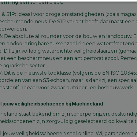
erming een schoen biedt:
Prestatie
Targeting
Functioneel
1 & S1P: Ideaal voor droge omstandigheden (zoals magazi
eschermende neus. De S1P variant heeft daarnaast een 
oorwerpen.
3: De absolute allrounder voor de bouw en landbouw. E
en ondoordringbare tussenzool én een waterafstotende
trikt noodzakelijk
Prestatie
Targeting
Functioneel
Niet-geclassificee
5: Dit zijn volledig waterdichte veiligheidslaarzen (gema
et een beschermneus en een antiperforatiezool. Perfe
 cookies maken de kernfunctionaliteiten van de website mogelijk, zoals gebruikersaanm
e agrarische sector.
bsite kan niet goed worden gebruikt zonder de strikt noodzakelijke cookies.
7: Dit is de nieuwste topklasse (volgens de EN ISO 2034
Aanbieder
/
Vervaldatum
Omschrijving
oordelen van een S3-schoen, maar is dankzij een specia
Domein
esistant). Ideaal voor zwaar outdoor- en bosbouwwerk.
machineland.be
1 week
Dit cookie wordt gebruikt om een identificatie
voor uw huidige sessie op de website. De sessi
om een veilige en consistente gebruikerservar
ervoor te zorgen dat pagina wijzigingen of ite
l jouw veiligheidsschoenen bij Machineland
onthouden van pagina naar pagina. Het slaat g
gegevens op.
neland staat bekend om zijn scherpe prijzen, deskundig
nt
5 maanden 4
Deze cookie wordt gebruikt door de Cookie-Sc
CookieScript
gheidsschoenen zijn zorgvuldig geselecteerd op kwalitei
weken
de cookievoorkeuren van bezoekers te onthou
machineland.be
banner van Cookie-Script.com is noodzakelijk 
werken.
l jouw veiligheidsschoenen snel online. Wij garanderen 