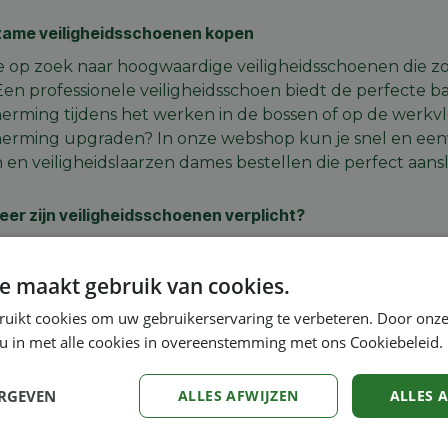
ame veiligheidsschoenen kopen
e op zoek naar hoogwaardige veiligheidsschoenen die 
 Een professionele veiligheidsschoen biedt de perfecte bal
erming tijdens het werken in de bossen of op de werkvlo
erming upgraden? In onze webshop kun je snel en eenv
 en veiligheidslaarzen dames bestellen die perfect aanslu
er zijn veiligheidsschoenen verplicht?
gheidsschoenen zijn wettelijk verplicht zodra er op de wer
e voeten. Denk hierbij aan gevaren zoals vallende voor
e maakt gebruik van cookies.
ialen, of het werken met zware machines en kettingzage
ruikt cookies om uw gebruikerservaring te verbeteren. Door onze
icht om gecertificeerde veiligheidslaarzen (volgens de 
 u in met alle cookies in overeenstemming met ons Cookiebeleid.
en om de veiligheid te garanderen.
ERGEVEN
ALLES AFWIJZEN
ALLES 
 veiligheidsschoenen heb ik nodig? (S1, S3, S5, S7)
werkomgeving stelt andere eisen. De zogenaamde S-code