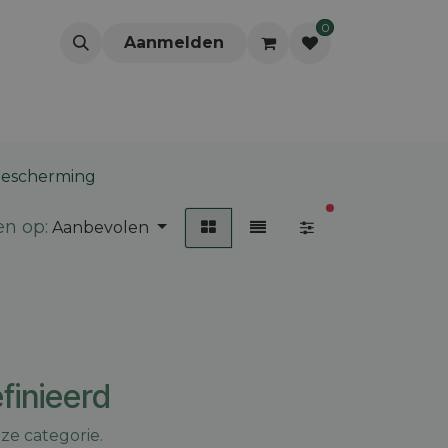
0
Aanmelden
jbescherming
actieve filters
en op:
Aanbevolen
finieerd
ze categorie.