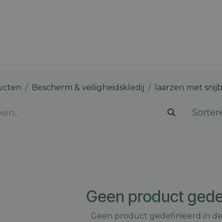
 merk
Contact
Vacatures
Onze winkels
Blog
ucten
Bescherm & veiligheidskledij
laarzen met sni
Sorter
Geen product gede
Geen product gedefinieerd in de