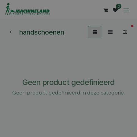
Overslaan naar inhoud
0
ac
handschoenen
Geen product gedefinieerd
Geen product gedefinieerd in deze categorie.