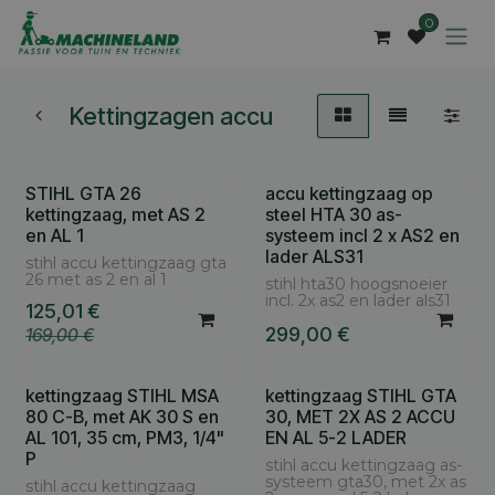
Overslaan naar inhoud
0
Kettingzagen accu
STIHL GTA 26
accu kettingzaag op
Cashback AS € 30
kettingzaag, met AS 2
steel HTA 30 as-
en AL 1
systeem incl 2 x AS2 en
lader ALS31
stihl accu kettingzaag gta
26 met as 2 en al 1
stihl hta30 hoogsnoeier
incl. 2x as2 en lader als31
125,01
€
299,00
€
169,00
€
kettingzaag STIHL MSA
kettingzaag STIHL GTA
Cashback AS € 30
80 C-B, met AK 30 S en
30, MET 2X AS 2 ACCU
AL 101, 35 cm, PM3, 1/4"
EN AL 5-2 LADER
P
stihl accu kettingzaag as-
systeem gta30, met 2x as
stihl accu kettingzaag