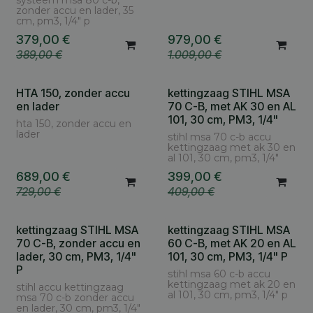
zonder accu en lader, 35
cm, pm3, 1/4" p
379,00
€
979,00
€
389,00
€
1.009,00
€
HTA 150, zonder accu
kettingzaag STIHL MSA
en lader
70 C-B, met AK 30 en AL
101, 30 cm, PM3, 1/4"
hta 150, zonder accu en
lader
stihl msa 70 c-b accu
kettingzaag met ak 30 en
al 101, 30 cm, pm3, 1/4"
689,00
€
399,00
€
729,00
€
409,00
€
kettingzaag STIHL MSA
kettingzaag STIHL MSA
70 C-B, zonder accu en
60 C-B, met AK 20 en AL
lader, 30 cm, PM3, 1/4"
101, 30 cm, PM3, 1/4" P
P
stihl msa 60 c-b accu
kettingzaag met ak 20 en
stihl accu kettingzaag
al 101, 30 cm, pm3, 1/4" p
msa 70 c-b zonder accu
en lader, 30 cm, pm3, 1/4"