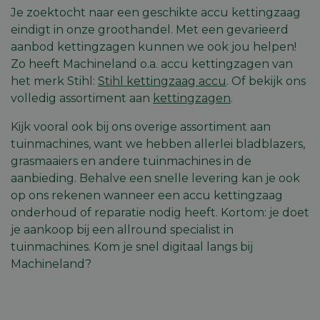
persoonlijke
analyses
Het stelt ons in st
Je zoektocht naar een geschikte accu kettingzaag
ervaring te
Google. 
om in contact te
bieden door
wordt g
eindigt in onze groothandel. Met een gevarieerd
komen met een
de site in de
unieke g
gebruiker die eer
gekozen taal
ondersc
aanbod kettingzagen kunnen we ook jou helpen!
onze website heef
weer te geven.
een will
bezocht.
Zo heeft Machineland o.a. accu kettingzagen van
gegener
tz
machineland.be
Sessie
Deze cookie
toe te wi
het merk Stihl:
Stihl kettingzaag accu
. Of bekijk ons
ANONCHK
9 minuten 58
Deze cookie
Microsoft
wordt gebruikt
klant-ID.
seconden
verzamelt informa
Corporation
om de
opgenom
volledig assortiment aan
kettingzagen
.
over hoe de
.c.clarity.ms
tijdzone-
paginav
eindgebruiker de
informatie van
een site
website gebruikt 
de gebruiker
gebruik
Kijk vooral ook bij ons overige assortiment aan
over eventuele
op te slaan.
bezoeker
advertenties die 
tuinmachines, want we hebben allerlei bladblazers,
campagn
eindgebruiker
te berek
grasmaaiers en andere tuinmachines in de
mogelijk heeft ge
analyser
voordat hij de
de site.
aanbieding. Behalve een snelle levering kan je ook
genoemde websit
bezocht.
op ons rekenen wanneer een accu kettingzaag
_ga_000000001
.machineland.be
1 jaar 1
Deze coo
maand
gebruikt
IDE
1 jaar
Deze cookie word
onderhoud of reparatie nodig heeft. Kortom: je doet
Google LLC
Analytic
ingesteld door
.doubleclick.net
sessiesta
je aankoop bij een allround specialist in
Doubleclick en vo
behoude
informatie uit ove
tuinmachines. Kom je snel digitaal langs bij
hoe de eindgebru
_vis_opt_s
3 maanden 1
Deze coo
Wingify
de website gebrui
Machineland?
week
gekoppe
Software Pvt.
en over eventuel
product 
Ltd
advertenties die 
Website 
.machineland.be
eindgebruiker hee
door Win
gezien voordat hi
VS. De to
genoemde websit
eigenare