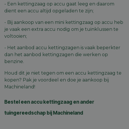
gegeven
- Een kettingzaag op accu gaat leeg en daarom
dient een accu altijd opgeladen te zijn;
CookieScriptConsent
5 maanden 4
Deze co
CookieScript
weken
gebruikt
machineland.be
Cookie-
- Bij aankoop van een mini kettingzaag op accu heb
Script.c
om de
je vaak een extra accu nodig om je tuinklussen te
cookiev
van bezo
voltooien;
onthoud
cookie-
van Coo
- Het aanbod accu kettingzagen is vaak beperkter
Script.c
dan het aanbod kettingzagen die werken op
noodzak
correct 
benzine.
Houd dit je niet tegen om een accu kettingzaag te
kopen? Pak je voordeel en doe je aankoop bij
Aanbieder
Aanbieder
/
/
Machineland!
Naam
Naam
Vervaldatum
Vervaldatum
Omschrijving
Omsch
Domein
Aanbieder
Domein
/
Naam
Vervaldatum
Omschri
Domein
frontend_lang
_vis_opt_exp_36_combi
machineland.be
.machineland.be
1 jaar
3 maanden 1
Dit cookie
Bestel een accu kettingzaag en ander
week
wordt gebruikt
_ga
1 jaar 1
Deze coo
Google LLC
Aanbieder
/
Naam
Vervaldatum
Omschrijving
om de
maand
gekoppe
.machineland.be
Domein
taalinstellingen
Google U
tuingereedschap bij Machineland
van de
Analytic
_uetvid
1 jaar
Dit is een cookie 
Microsoft
gebruiker op te
belangri
wordt gebruikt d
Corporation
slaan om een
van de 
Microsoft Bing Ad
.machineland.be
meer
algemeen
is een trackingcoo