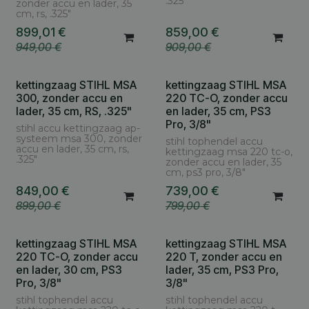
.325"
zonder accu en lader, 35
cm, rs, .325"
899,01
€
859,00
€
949,00
€
909,00
€
kettingzaag STIHL MSA
kettingzaag STIHL MSA
300, zonder accu en
220 TC-O, zonder accu
lader, 35 cm, RS, .325"
en lader, 35 cm, PS3
Pro, 3/8"
stihl accu kettingzaag ap-
systeem msa 300, zonder
stihl tophendel accu
accu en lader, 35 cm, rs,
kettingzaag msa 220 tc-o,
.325"
zonder accu en lader, 35
cm, ps3 pro, 3/8"
849,00
€
739,00
€
899,00
€
799,00
€
kettingzaag STIHL MSA
kettingzaag STIHL MSA
220 TC-O, zonder accu
220 T, zonder accu en
en lader, 30 cm, PS3
lader, 35 cm, PS3 Pro,
Pro, 3/8"
3/8"
stihl tophendel accu
stihl tophendel accu