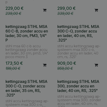
p
229,00
€
299,00
€
239,00
€
339,00
€
kettingzaag STIHL MSA
kettingzaag STIHL MSA
60 C-B, zonder accu en
300 C-O, zonder accu
lader, 30 cm, PM3, 1/4"
en lader, 40 cm, RS,
P
.325"
stihl msa 60 c-b accu
stihl accu kettingzaag ap-
kettingzaag zonder accu
systeem msa 300 c-o,
en lader, 30 cm, pm3, 1/4"
zonder accu en lader, 40
picco micro 3
cm, rs, .325"
173,50
€
909,00
€
199,00
€
959,00
€
kettingzaag STIHL MSA
kettingzaag STIHL MSA
300 C-O, zonder accu
300, zonder accu en
en lader, 35 cm, RS,
lader, 40 cm, RS, .325"
.325"
stihl accu kettingzaag ap-
systeem msa 300, zonder
stihl accu kettingzaag ap-
accu en lader, 40 cm, rs,
systeem msa 300 c-o,