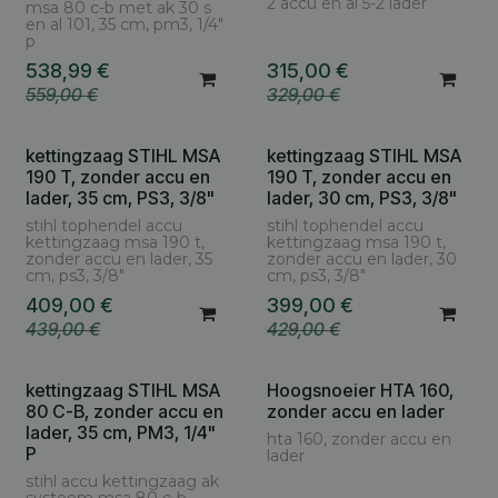
2 accu en al 5-2 lader
msa 80 c-b met ak 30 s
en al 101, 35 cm, pm3, 1/4"
p
538,99
€
315,00
€
559,00
€
329,00
€
kettingzaag STIHL MSA
kettingzaag STIHL MSA
190 T, zonder accu en
190 T, zonder accu en
lader, 35 cm, PS3, 3/8"
lader, 30 cm, PS3, 3/8"
stihl tophendel accu
stihl tophendel accu
kettingzaag msa 190 t,
kettingzaag msa 190 t,
zonder accu en lader, 35
zonder accu en lader, 30
cm, ps3, 3/8"
cm, ps3, 3/8"
409,00
€
399,00
€
439,00
€
429,00
€
kettingzaag STIHL MSA
Hoogsnoeier HTA 160,
80 C-B, zonder accu en
zonder accu en lader
lader, 35 cm, PM3, 1/4"
hta 160, zonder accu en
P
lader
stihl accu kettingzaag ak
systeem msa 80 c-b,