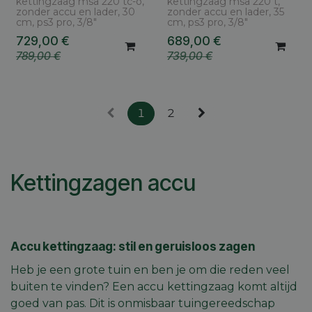
kettingzaag msa 220 tc-o,
kettingzaag msa 220 t,
zonder accu en lader, 30
zonder accu en lader, 35
cm, ps3 pro, 3/8"
cm, ps3 pro, 3/8"
729,00
€
689,00
€
789,00
€
739,00
€
1
2
Kettingzagen accu
Accu kettingzaag: stil en geruisloos zagen
Heb je een grote tuin en ben je om die reden veel
buiten te vinden? Een accu kettingzaag komt altijd
goed van pas. Dit is onmisbaar tuingereedschap