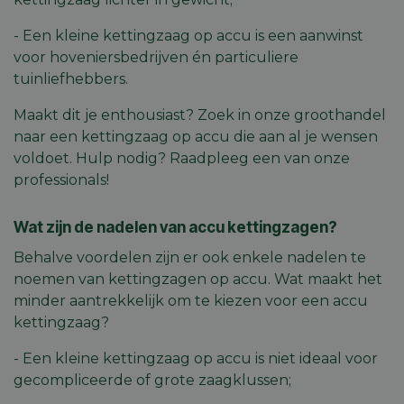
Strikt noodzakelijke cookies maken de
- Een kleine kettingzaag op accu is een aanwinst
kernfunctionaliteiten van de website mogelijk, zoals
gebruikersaanmelding en accountbeheer. De
voor hoveniersbedrijven én particuliere
website kan niet goed worden gebruikt zonder de
tuinliefhebbers.
strikt noodzakelijke cookies.
Aanbieder
/
Naam
Vervaldatum
Omschri
Maakt dit je enthousiast? Zoek in onze groothandel
Domein
naar een kettingzaag op accu die aan al je wensen
session_id
machineland.be
1 week
Dit cook
voldoet. Hulp nodig? Raadpleeg een van onze
gebruik
identifi
professionals!
op te sl
uw huidi
op de we
sessie I
Wat zijn de nadelen van accu kettingzagen?
gebruik
veilige e
Behalve voordelen zijn er ook enkele nadelen te
consiste
gebruike
noemen van kettingzagen op accu. Wat maakt het
te beho
ervoor t
minder aantrekkelijk om te kiezen voor een accu
dat pagi
kettingzaag?
wijzigin
item sele
worden
- Een kleine kettingzaag op accu is niet ideaal voor
onthoud
pagina n
gecompliceerde of grote zaagklussen;
Google
pagina. 
Privacy Policy
geen per