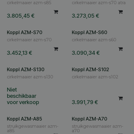
cirkelmaaier azm-s85
cirkelmaaier azm-s70 atra
3.805,45
€
3.273,05
€
Koppl AZM-S70
Koppl AZM-S60
Vraag uw nettoprijs
cirkelmaaier azm-s70
cirkelmaaier azm-s60
3.452,13
€
3.090,34
€
Koppl AZM-S130
Koppl AZM-S102
Vraag uw nettoprijs
cirkelmaaier azm-s130
cirkelmaaier azm-s102
Niet
beschikbaar
voor verkoop
3.991,79
€
Koppl AZM-A85
Koppl AZM-A70
Vraag uw nettoprijs
Vraag uw nettoprijs
struikgewasmaaier azm-
struikgewasmaaier azm-
a85
a70