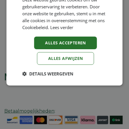
Koppl WEEDBOY 65
Koppl WE195
Vraag uw nettoprijs
Vraag uw nettoprijs
gebruikerservaring te verbeteren. Door
weedboy 65
sleepeg we195 195 cm
onze website te gebruiken, stemt u in met
alle cookies in overeenstemming met ons
5.172,75
€
1.482,25
€
Cookiebeleid.
Lees verder
ALLES ACCEPTEREN
1
2
3
4
5
ALLES AFWIJZEN
DETAILS WEERGEVEN
Motoculteur toebehoren
Strikt
Prestatie
Targeting
noodzakelijk
Betaalmogelijkheden
:
Functioneel
Niet-
geclassificeerd