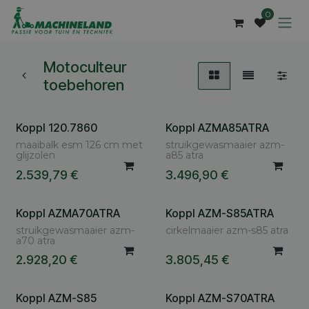
Overslaan naar inhoud
0
Motoculteur
toebehoren
Koppl 120.7860
Koppl AZMA85ATRA
Vraag uw nettoprijs
Vraag uw nettoprijs
maaibalk esm 126 cm met
struikgewasmaaier azm-
glijzolen
a85 atra
2.539,79
€
3.496,90
€
Koppl AZMA70ATRA
Koppl AZM-S85ATRA
Vraag uw nettoprijs
Vraag uw nettoprijs
struikgewasmaaier azm-
cirkelmaaier azm-s85 atra
a70 atra
2.928,20
€
3.805,45
€
Koppl AZM-S85
Koppl AZM-S70ATRA
Vraag uw nettoprijs
Vraag uw nettoprijs