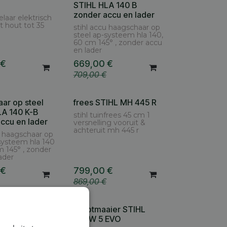
STIHL HLA 140 B
zonder accu en lader
elaar elektrisch
t hout tot 35
stihl accu haagschaar op
steel ap-systeem hla 140,
60 cm 145° , zonder accu
en lader
€
669,00
€
709,00
€
ar op steel
frees STIHL MH 445 R
LA 140 K-B
stihl tuinfrees 45 cm 1
ccu en lader
versnelling vooruit &
achteruit mh 445 r
u haagschaar op
systeem hla 140
m 145° , zonder
ader
€
799,00
€
869,00
€
TIHL MH 445
robotmaaier STIHL
iMOW 5 EVO
nfrees 45 cm 1