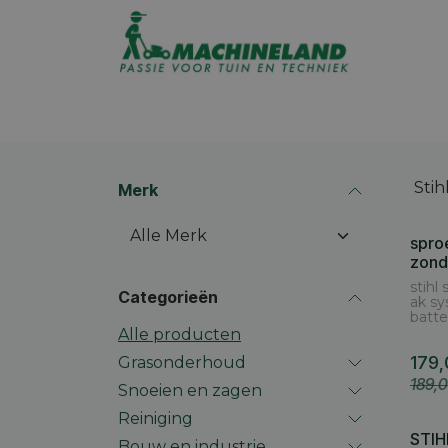
Overslaan naar inhoud
Assortiment
Promoties
Winkel op
Merk
spro
zond
stihl
Categorieën
ak s
batte
Alle producten
179
Grasonderhoud
189,
Snoeien en zagen
Reiniging
STIH
Cashb
Bouw en industrie