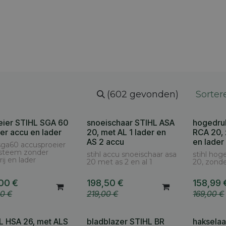
 merk
Contact
Vacatures
Onze winkels
Blog
(602 gevonden)
Sorter
eier STIHL SGA 60
snoeischaar STIHL ASA
hogedru
Cashback AS € 30
Cashback 
er accu en lader
20, met AL 1 lader en
RCA 20,
AS 2 accu
en lader
 sga60 accusproeier
ysteem zonder
stihl accu snoeischaar asa
stihl hog
rij en lader
20 met as 2 en al 1
20, zonde
,00
€
198,50
€
158,99
00
€
219,00
€
169,00
€
L HSA 26, met ALS
bladblazer STIHL BR
haksela
ack AS € 30