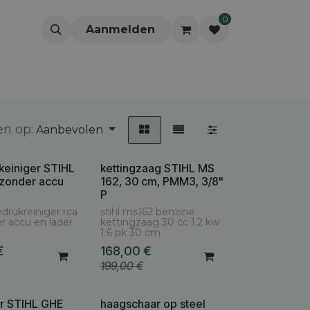
0
Aanmelden
en op:
Aanbevolen
keiniger STIHL
kettingzaag STIHL MS
AS € 30
 zonder accu
162, 30 cm, PMM3, 3/8"
P
edrukreiniger rca
stihl ms162 benzine
r accu en lader
kettingzaag 30 cc 1.2 kw
1.6 pk 30 cm
€
168,00
€
199,00
€
ar STIHL GHE
haagschaar op steel