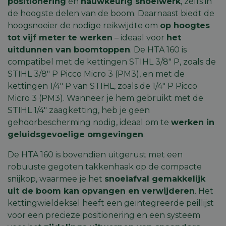
positionering
en
nauwkeurig snoeiwerk
, zelfs in
de hoogste delen van de boom. Daarnaast biedt de
hoogsnoeier de nodige reikwijdte om
op hoogtes
tot vijf meter te werken
– ideaal voor
het
uitdunnen van boomtoppen
. De HTA 160 is
compatibel met de kettingen STIHL 3/8" P, zoals de
STIHL 3/8" P Picco Micro 3 (PM3)
, en met de
kettingen 1/4" P van STIHL, zoals de
1/4" P Picco
Micro 3 (PM3)
. Wanneer je hem gebruikt met de
STIHL 1/4" zaagketting, heb je geen
gehoorbescherming nodig, ideaal om te
werken in
geluidsgevoelige omgevingen
.
De HTA 160 is bovendien uitgerust met een
robuuste gegoten takkenhaak op de compacte
snijkop, waarmee je het
snoeiafval gemakkelijk
uit de boom kan opvangen en verwijderen
. Het
kettingwieldeksel heeft een geïntegreerde peillijst
voor een precieze positionering en een systeem