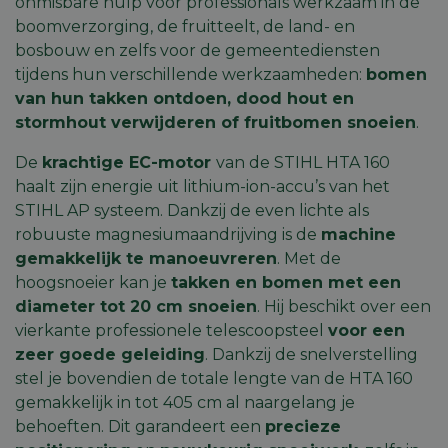
onmisbare hulp voor professionals werkzaam in de
boomverzorging, de fruitteelt, de land- en
bosbouw en zelfs voor de gemeentediensten
tijdens hun verschillende werkzaamheden:
bomen
van hun takken ontdoen, dood hout en
stormhout verwijderen of fruitbomen snoeien
.
De
krachtige EC-motor
van de STIHL HTA 160
haalt zijn energie uit lithium-ion-accu’s van het
STIHL AP systeem
. Dankzij de even lichte als
robuuste magnesiumaandrijving is de
machine
gemakkelijk te manoeuvreren
. Met de
hoogsnoeier kan je
takken en bomen met een
diameter tot 20 cm snoeien
. Hij beschikt over een
vierkante professionele telescoopsteel
voor een
zeer goede geleiding
. Dankzij de snelverstelling
stel je bovendien de totale lengte van de HTA 160
gemakkelijk in tot 405 cm al naargelang je
behoeften. Dit garandeert een
precieze