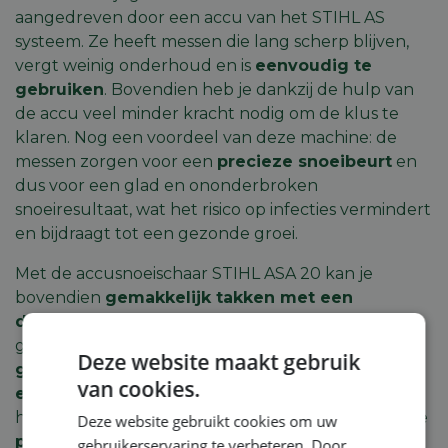
aangedreven door een accu van het STIHL AS
systeem. Ze heeft messen die lang scherp blijven,
vergt weinig onderhoud en is
eenvoudig te
gebruiken
. Bovendien heb je dankzij de hulp van
de accu veel minder kracht nodig om de klus te
klaren. Nog een voordeel van deze machine: de
messen zorgen voor een
precieze snoeibeurt
en
dus voor een glad en ononderbroken
snoeiresultaat, wat het risico op infecties vermindert
en bijdraagt tot een gezonde groei.
Met de accusnoeischaar STIHL ASA 20 kan je
bovendien
gemakkelijk takken met een
diameter tot 25 mm snoeien
– een taak die nog
gemakkelijker wordt door de
ergonomische,
Deze website maakt gebruik
goed uitgebalanceerde rubberen handgreep
van cookies.
en het progressieve snoeisysteem
. De ASA 20
heeft twee openingsbreedten, zodat je de machine
Deze website gebruikt cookies om uw
precies kan afstemmen op het uit te voeren
gebruikerservaring te verbeteren. Door