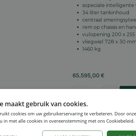
sopeciale intelligent
34 liter tankinhoud
centraal smeringsyte
rem op chassis en ha
vulopening 200 x 25
vliegwiel 728 x 30 m
1460 kg
65.595,00
€
A
e maakt gebruik van cookies.
Toevoegen aan verlang
ruikt cookies om uw gebruikerservaring te verbeteren. Door onze
Vergelijken
 u in met alle cookies in overeenstemming met ons Cookiebeleid.
Algemene voorwaarden