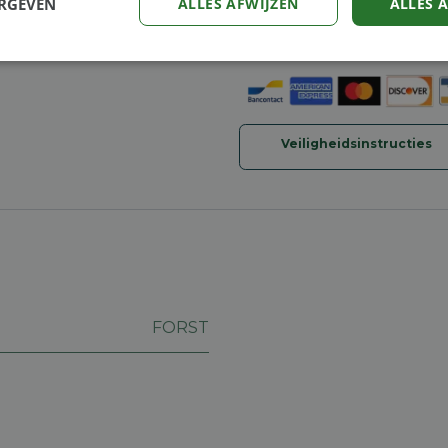
ERGEVEN
ALLES AFWIJZEN
ALLES 
30-dagen geld terug gara
Verzending: 2-5 werkdag
Prestatie
Targeting
Functioneel
Veiligheidsinstructies
trikt noodzakelijk
Prestatie
Targeting
Functioneel
Niet-geclassificee
 cookies maken de kernfunctionaliteiten van de website mogelijk, zoals gebruikersaanm
bsite kan niet goed worden gebruikt zonder de strikt noodzakelijke cookies.
Aanbieder
/
Vervaldatum
Omschrijving
Domein
FORST
machineland.be
1 week
Dit cookie wordt gebruikt om een identificatie
voor uw huidige sessie op de website. De sessi
om een veilige en consistente gebruikerservar
ervoor te zorgen dat pagina wijzigingen of ite
onthouden van pagina naar pagina. Het slaat g
gegevens op.
nt
5 maanden 4
Deze cookie wordt gebruikt door de Cookie-Sc