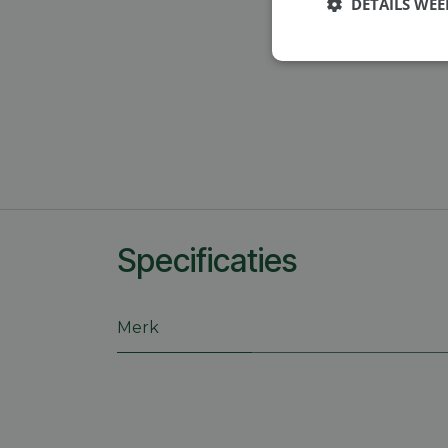
DETAILS WE
Strikt
noodzakelijk
S
Specificaties
Strikt noodzakelijke
accountbeheer. De we
Naam
Merk
session_id
CookieScriptConse