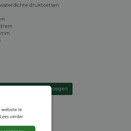
e waterdichte druktoetsen
em
ndrem
5 mm
m
an winkelmandje toevoegen
lijst
 website te
Lees verder