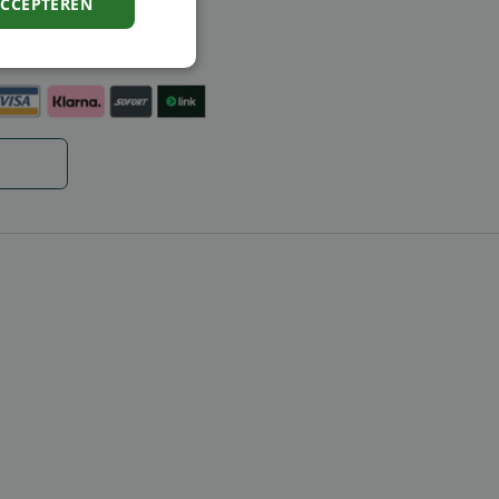
ACCEPTEREN
ntie
en
Niet-
geclassificeerd
rd
elding en
code op te slaan
e ID wordt gebruikt
ing te behouden,
m selecties worden
een persoonlijke
ript.com-service om