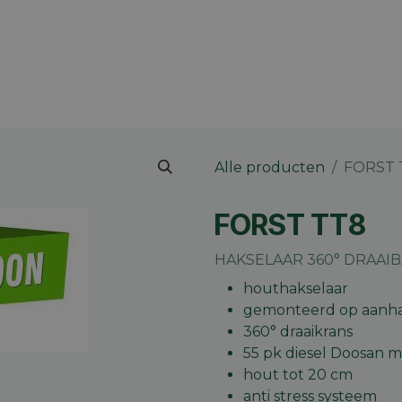
 merk
Contact
Vacatures
Onze winkels
Blog
Alle producten
FORST 
FORST TT8
HAKSELAAR 360° DRAAIB
houthakselaar
gemonteerd op aanh
360° draaikrans
55 pk diesel Doosan m
hout tot 20 cm
anti stress systeem