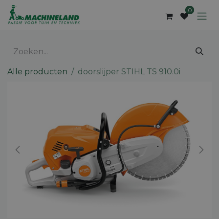
Overslaan naar inhoud
0
Alle producten
doorslijper STIHL TS 910.0i