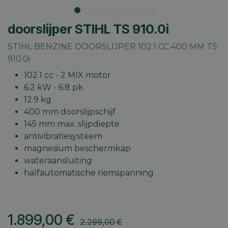
doorslijper STIHL TS 910.0i
STIHL BENZINE DOORSLIJPER 102.1 CC 400 MM TS
910.0i
102.1 cc - 2 MIX motor
6.2 kW - 6.8 pk
12.9 kg
400 mm doorslijpschijf
145 mm max. slijpdiepte
antivibratiesysteem
magnesium beschermkap
wateraansluiting
halfautomatische riemspanning
1.899,00
€
2.299,00
€