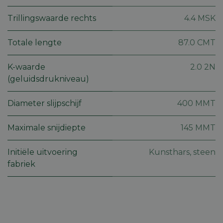
ervoor t
dat pagi
Trillingswaarde rechts
4.4 MSK
wijzigin
item sele
worden
onthoud
Totale lengte
87.0 CMT
pagina n
Google
pagina. 
Privacy Policy
geen per
K-waarde
2.0 2N
gegeven
(geluidsdrukniveau)
CookieScriptConsent
5 maanden 4
Deze co
CookieScript
weken
gebruikt
machineland.be
Cookie-
Diameter slijpschijf
400 MMT
Script.c
om de
cookiev
van bezo
Maximale snijdiepte
145 MMT
onthoud
cookie-
van Coo
Initiële uitvoering
Kunsthars, steen
Script.c
noodzak
fabriek
correct 
Aanbieder
Aanbieder
/
/
Naam
Naam
Vervaldatum
Vervaldatum
Omschrijving
Omsch
Domein
Aanbieder
Domein
/