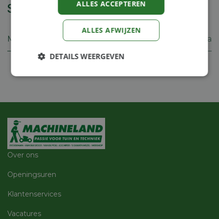
ALLES ACCEPTEREN
Specificaties
ALLES AFWIJZEN
Merk
Honda
DETAILS WEERGEVEN
Strikt
Prestatie
Targeting
noodzakelijk
Functioneel
Niet-
geclassificeerd
Over ons
Openingsuren
Klantenservices
Strikt noodzakelijk
Prestatie
Targeting
Vacatures
Functioneel
Niet-geclassificeerd