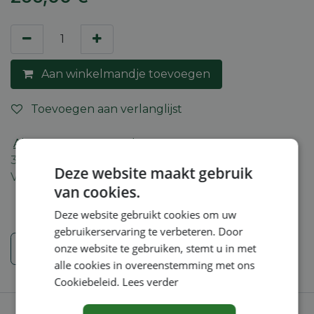
Aan winkelmandje toevoegen
Toevoegen aan verlanglijst
Algemene voorwaarden
30-dagen geld terug garantie
Deze website maakt gebruik
Verzending: 2-5 werkdagen
van cookies.
Deze website gebruikt cookies om uw
gebruikerservaring te verbeteren. Door
Veiligheidsinstructies
onze website te gebruiken, stemt u in met
alle cookies in overeenstemming met ons
Cookiebeleid.
Lees verder