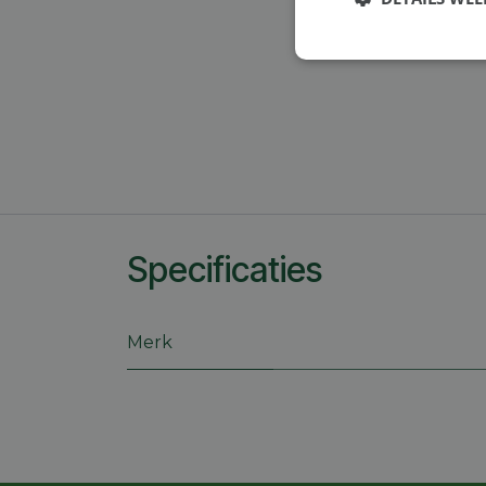
Strikt
noodzakelijk
S
Specificaties
Strikt noodzakelijke
accountbeheer. De we
Naam
Merk
session_id
CookieScriptConse