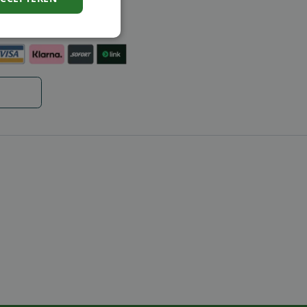
ntie
en
Niet-
geclassificeerd
rd
elding en
code op te slaan
e ID wordt gebruikt
ing te behouden,
m selecties worden
een persoonlijke
ript.com-service om