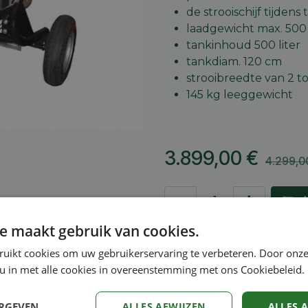
de strooischijf tijdens
laadgewicht max. 500
tankinhoud 500 liter
tankdiam. 120 cm
strooibreedte van 2 to
145 kg leeggewicht
3.899,00
€
4.299,0
A
e maakt gebruik van cookies.
Toevoegen aan verlang
ruikt cookies om uw gebruikerservaring te verbeteren. Door onze
Vergelijken
 u in met alle cookies in overeenstemming met ons Cookiebeleid.
Algemene voorwaarden
ERGEVEN
ALLES AFWIJZEN
ALLES 