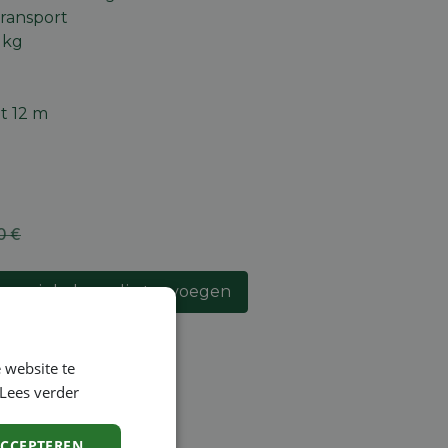
 transport
 kg
t 12 m
0
€
an winkelmandje toevoegen
lijst
 website te
Lees verder
ACCEPTEREN