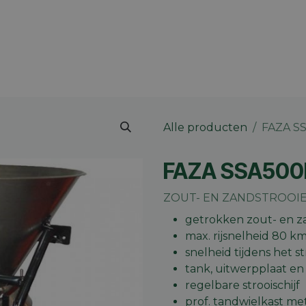
 merk
Contact
Vacatures
Onze winkels
Blog
Alle producten
FAZA S
FAZA SSA500
ZOUT- EN ZANDSTROOIE
getrokken zout- en z
max. rijsnelheid 80 k
snelheid tijdens het s
tank, uitwerpplaat en b
regelbare strooischijf
prof. tandwielkast me