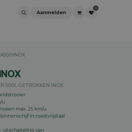
0
Aanmelden
SA500INOX
INOX
R 500L GETROKKEN INOX
andstrooier
m/u
trooien max. 25 km/u
innenschijf in roestvrijstaal
t uitschakeling van