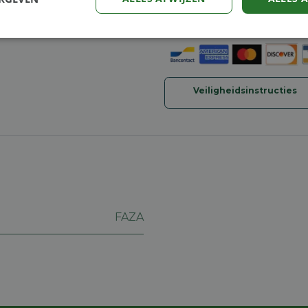
30-dagen geld terug gara
Verzending: 2-5 werkdag
Prestatie
Targeting
Functioneel
Veiligheidsinstructies
trikt noodzakelijk
Prestatie
Targeting
Functioneel
Niet-geclassificee
 cookies maken de kernfunctionaliteiten van de website mogelijk, zoals gebruikersaanm
bsite kan niet goed worden gebruikt zonder de strikt noodzakelijke cookies.
Aanbieder
/
Vervaldatum
Omschrijving
Domein
FAZA
machineland.be
1 week
Dit cookie wordt gebruikt om een identificatie
voor uw huidige sessie op de website. De sessi
om een veilige en consistente gebruikerservar
ervoor te zorgen dat pagina wijzigingen of ite
onthouden van pagina naar pagina. Het slaat g
gegevens op.
nt
5 maanden 4
Deze cookie wordt gebruikt door de Cookie-Sc
CookieScript