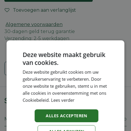
Toevoegen aan verlanglijst
Algemene voorwaarden
30-dagen geld terug garantie
Verzending: 2-5 werkdagen
Deze website maakt gebruik
van cookies.
Veiligheidsinstructies
Deze website gebruikt cookies om uw
gebruikerservaring te verbeteren. Door
onze website te gebruiken, stemt u in met
alle cookies in overeenstemming met ons
Specificaties
Cookiebeleid.
Lees verder
ALLES ACCEPTEREN
Merk
Bahco