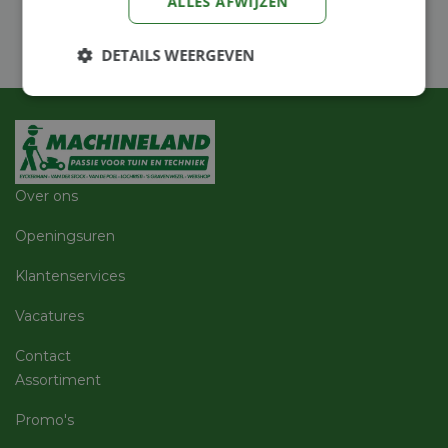
ALLES AFWIJZEN
DETAILS WEERGEVEN
Strikt
Prestatie
Targeting
noodzakelijk
Functioneel
Niet-
Over ons
geclassificeerd
Openingsuren
Klantenservices
Vacatures
Strikt noodzakelijk
Prestatie
Targeting
Contact
Functioneel
Niet-geclassificeerd
Assortiment
Strikt noodzakelijke cookies maken de
Promo's
kernfunctionaliteiten van de website mogelijk, zoals
gebruikersaanmelding en accountbeheer. De