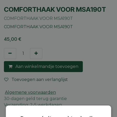
COMFORTHAAK VOOR MSA190T
COMFORTHAAK VOOR MSA190T
COMFORTHAAK VOOR MSA190T
45,00
€
Aan winkelmandje toevoegen
Toevoegen aan verlanglijst
Algemene voorwaarden
30-dagen geld terug garantie
Verzending: 2-5 werkdagen