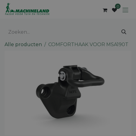
Overslaan naar inhoud
0
Alle producten
COMFORTHAAK VOOR MSA190T