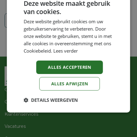
Deze website maakt gebruik
van cookies.
Veiligheidsinstructies
Deze website gebruikt cookies om uw
gebruikerservaring te verbeteren. Door
onze website te gebruiken, stemt u in met
alle cookies in overeenstemming met ons
Cookiebeleid.
Lees verder
ALLES ACCEPTEREN
ALLES AFWIJZEN
Over ons
DETAILS WEERGEVEN
Openingsuren
Strikt
Prestatie
Targeting
Klantenservices
noodzakelijk
Vacatures