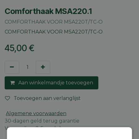
Comforthaak MSA220.1
COMFORTHAAK VOOR MSA220T/TC-O
COMFORTHAAK VOOR MSA220T/TC-O
45,00
€
Aan winkelmandje toevoegen
Toevoegen aan verlanglijst
Algemene voorwaarden
30-dagen geld terug garantie
Verzending: 2-5 werkdagen