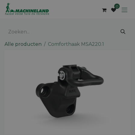
Overslaan naar inhoud
0
Alle producten
Comforthaak MSA220.1