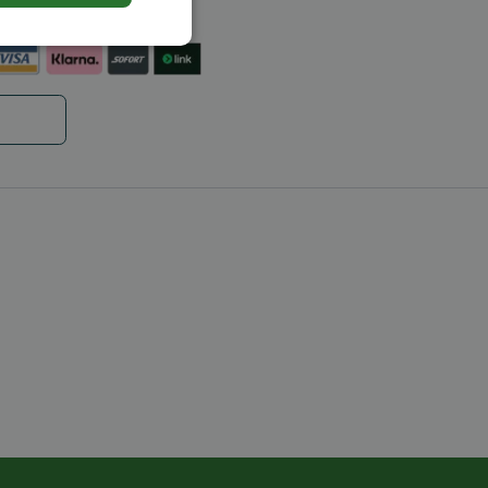
en
Niet-
geclassificeerd
rd
elding en
code op te slaan
e ID wordt gebruikt
ing te behouden,
m selecties worden
een persoonlijke
ript.com-service om
den. De cookie-