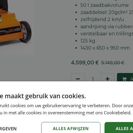
50 l zaadbakvolume
zaaddebiet 20gr/m² 2
zelfrijdend 2 km/u
aandrijving via rubber
verstelbaar en trilli
125 kg
1430 x 650 x 950 mm
4.599,00
€
5.149,00
€
A
Toevoegen aan verlang
e maakt gebruik van cookies.
ruikt cookies om uw gebruikerservaring te verbeteren. Door onze
Vergelijken
 u in met alle cookies in overeenstemming met ons Cookiebeleid.
Algemene voorwaarden
30-dagen geld terug gara
ERGEVEN
ALLES AFWIJZEN
ALLES 