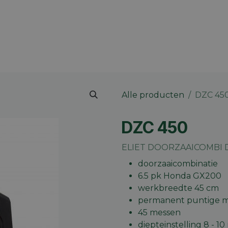
 merk
Contact
Vacatures
Onze winkels
Blog
Alle producten
DZC 45
DZC 450
ELIET DOORZAAICOMBI D
doorzaaicombinatie
6.5 pk Honda GX200
werkbreedte 45 cm
permanent puntige 
45 messen
diepteinstelling 8 - 1