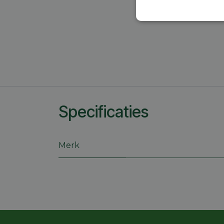
Strikt
noodzakelijk
S
Specificaties
Strikt noodzakelijke
accountbeheer. De we
Merk
Naam
session_id
CookieScriptConse