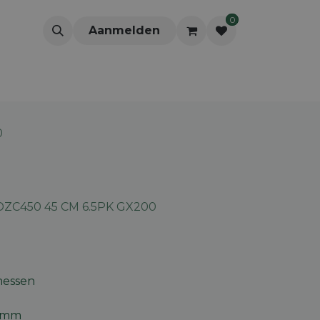
0
Aanmelden
0
ZC450 45 CM 6.5PK GX200
messen
0 mm