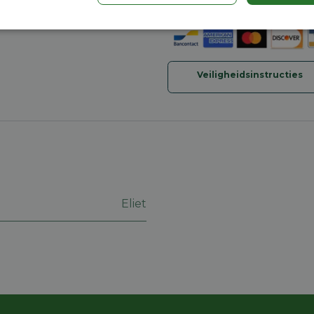
Verzending: 2-5 werkdag
Prestatie
Targeting
Functioneel
Veiligheidsinstructies
trikt noodzakelijk
Prestatie
Targeting
Functioneel
Niet-geclassificee
 cookies maken de kernfunctionaliteiten van de website mogelijk, zoals gebruikersaanm
bsite kan niet goed worden gebruikt zonder de strikt noodzakelijke cookies.
Aanbieder
/
Eliet
Vervaldatum
Omschrijving
Domein
machineland.be
1 week
Dit cookie wordt gebruikt om een identificatie
voor uw huidige sessie op de website. De sessi
om een veilige en consistente gebruikerservar
ervoor te zorgen dat pagina wijzigingen of ite
onthouden van pagina naar pagina. Het slaat g
gegevens op.
nt
5 maanden 4
Deze cookie wordt gebruikt door de Cookie-Sc
CookieScript
weken
de cookievoorkeuren van bezoekers te onthou
machineland.be