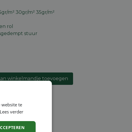
5gr/m² 30gr/m² 35gr/m²
en rol
ngsgedempt stuur
an winkelmandje toevoegen
lijst
 website te
Lees verder
ntie
ACCEPTEREN