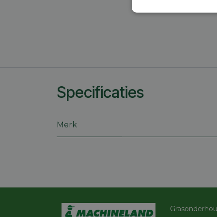
Strikt
noodzakelijk
Specificaties
S
Strikt noodzakelijke
accountbeheer. De we
Merk
Naam
session_id
CookieScriptConse
Grasonderho