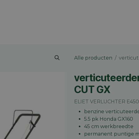
 merk
Contact
Vacatures
Onze winkels
Blog
Alle producten
verticu
verticuteerd
CUT GX
ELIET VERLUCHTER E450
benzine verticuteerd
5.5 pk Honda GX160
45 cm werkbreedte
permanent puntige 