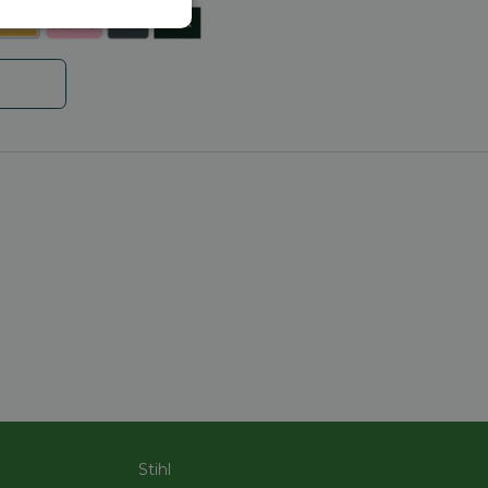
Niet-
geclassificeerd
rd
elding en
code op te slaan
e ID wordt gebruikt
ing te behouden,
m selecties worden
een persoonlijke
ript.com-service om
den. De cookie-
Stihl
om correct te