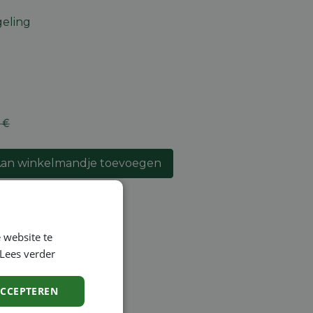
eling
€
an winkelmandje toevoegen
lijst
 website te
Lees verder
ntie
ACCEPTEREN
en