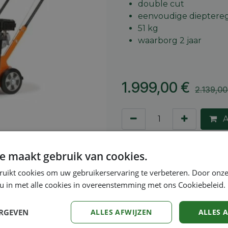
double cut
eenvoudige dieptereg
51 kg
waarborg 2 jaar
1.999,00
€
2.139,00
A
Toevoegen aan verlang
e maakt gebruik van cookies.
Vergelijken
ruikt cookies om uw gebruikerservaring te verbeteren. Door onze
 u in met alle cookies in overeenstemming met ons Cookiebeleid.
Algemene voorwaarden
30-dagen geld terug gara
ERGEVEN
ALLES AFWIJZEN
ALLES 
Verzending: 2-5 werkdag