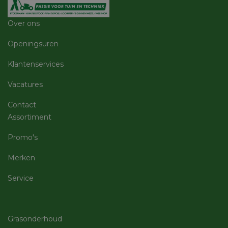
Over ons
Strikt noodzakelijk
Prestatie
Targeting
Functioneel
Niet-geclassificeerd
Openingsuren
Strikt noodzakelijke cookies maken de
Klantenservices
kernfunctionaliteiten van de website mogelijk, zoals
gebruikersaanmelding en accountbeheer. De
website kan niet goed worden gebruikt zonder de
Vacatures
strikt noodzakelijke cookies.
Contact
Aanbieder
/
Naam
Vervaldatum
Omschri
Domein
Assortiment
session_id
machineland.be
1 week
Dit cook
gebruik
Promo's
identifi
op te sl
Merken
uw huidi
op de we
sessie I
Service
gebruik
veilige e
consiste
gebruike
te beho
ervoor t
Grasonderhoud
dat pagi