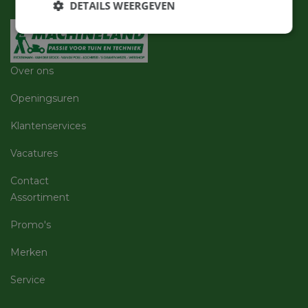
DETAILS WEERGEVEN
Strikt
Prestatie
Targeting
noodzakelijk
Over ons
Openingsuren
Functioneel
Niet-
geclassificeerd
Klantenservices
Vacatures
Contact
Assortiment
Strikt noodzakelijk
Prestatie
Targeting
Promo's
Functioneel
Niet-geclassificeerd
Merken
Strikt noodzakelijke cookies maken de
kernfunctionaliteiten van de website mogelijk, zoals
gebruikersaanmelding en accountbeheer. De
Service
website kan niet goed worden gebruikt zonder de
strikt noodzakelijke cookies.