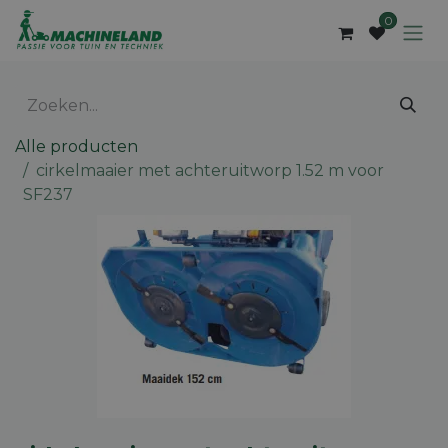
Overslaan naar inhoud
0
Alle producten
cirkelmaaier met achteruitworp 1.52 m voor
SF237