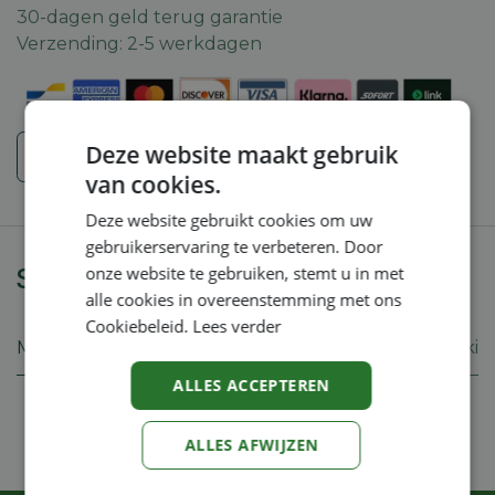
30-dagen geld terug garantie
Verzending: 2-5 werkdagen
Deze website maakt gebruik
Veiligheidsinstructies
van cookies.
Deze website gebruikt cookies om uw
gebruikerservaring te verbeteren. Door
Specificaties
onze website te gebruiken, stemt u in met
alle cookies in overeenstemming met ons
Cookiebeleid.
Lees verder
Merk
Iseki
ALLES ACCEPTEREN
ALLES AFWIJZEN