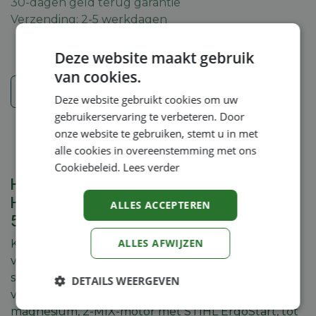
30-dagen geld terug garantie
Verzending: 2-5 werkdagen
Deze website maakt gebruik
van cookies.
Veiligheidsinstructies
Deze website gebruikt cookies om uw
gebruikerservaring te verbeteren. Door
onze website te gebruiken, stemt u in met
alle cookies in overeenstemming met ons
Cookiebeleid.
Lees verder
HAAGSCHAREN OP STEEL Stihl
HAAGSCHAAR OP STEEL 24.1 CC 0.9 KW
ALLES ACCEPTEREN
5.4 KG
ALLES AFWIJZEN
Korte benzine heggenschaar op steel. Optimaal
voor het professioneel snoeien van vorm- en
sierhagen. Extra korte steel en in gewicht
DETAILS WEERGEVEN
verminderde aandrijving uit drukgegoten
Strikt
Prestatie
Targeting
magnesium, 2-MIX-motor met STIHL ErgoStart, tot