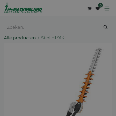
Overslaan naar inhoud
0
Alle producten
Stihl HL91K