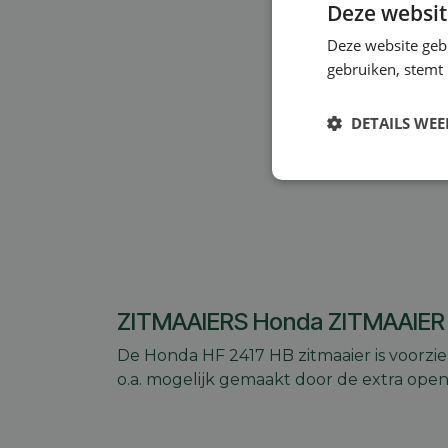
Deze websit
Deze website geb
gebruiken, stemt
DETAILS WE
Strikt
noodzakelijk
ZITMAAIERS Honda ZITMAAIER 
S
De Honda HF 2417 HB zitmaaier is voorzi
Strikt noodzakelijke
o.a. mogelijk gemaakt door de extra op
accountbeheer. De we
Naam