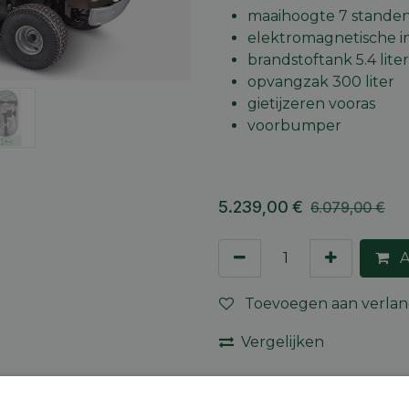
maaihoogte 7 standen
elektromagnetische i
brandstoftank 5.4 liter
opvangzak 300 liter
gietijzeren vooras
voorbumper
5.239,00
€
6.079,00
€
A
Toevoegen aan verlang
Vergelijken