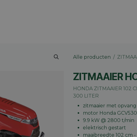
 merk
Contact
Vacatures
Onze winkels
Blog
Alle producten
ZITMAA
ZITMAAIER H
HONDA ZITMAAIER 102 C
300 LITER
zitmaaier met opvang
motor Honda GCV530 -
9.9 kW @ 2800 t/min
elektrisch gestart
maaibreedte 102 cm -