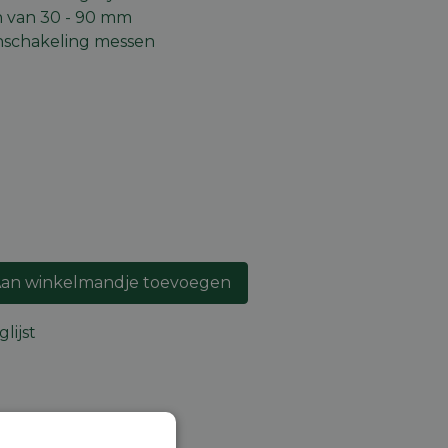
 van 30 - 90 mm
nschakeling messen
an winkelmandje toevoegen
lijst