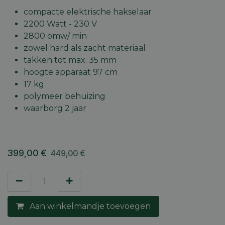
compacte elektrische hakselaar
2200 Watt - 230 V
2800 omw/ min
zowel hard als zacht materiaal
takken tot max. 35 mm
hoogte apparaat 97 cm
17 kg
polymeer behuizing
waarborg 2 jaar
399,00
€
449,00
€
Aan winkelmandje toevoegen