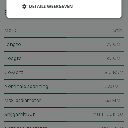
DETAILS WEERGEVEN
Specificaties
Strikt
Prestatie
Targeting
noodzakelijk
Merk
Stihl
Lengte
77 CMT
Functioneel
Niet-
geclassificeerd
Hoogte
97 CMT
Gewicht
19.0 KGM
Nominale spanning
230 VLT
Strikt noodzakelijk
Prestatie
Targeting
Functioneel
Niet-geclassificeerd
Max. asdiameter
35 MMT
Strikt noodzakelijke cookies maken de
kernfunctionaliteiten van de website mogelijk, zoals
Snijgarnituur
Multi-Cut 103
gebruikersaanmelding en accountbeheer. De
website kan niet goed worden gebruikt zonder de
strikt noodzakelijke cookies.