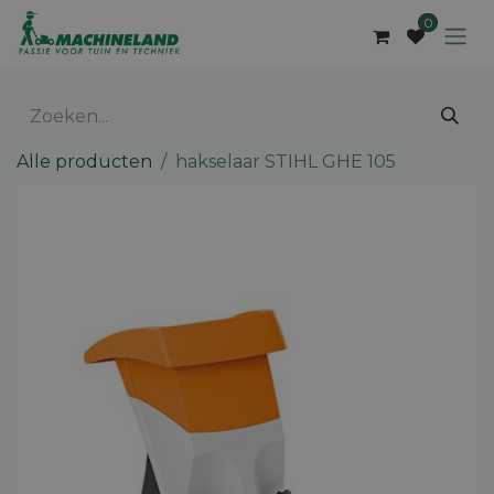
Overslaan naar inhoud
0
Alle producten
hakselaar STIHL GHE 105