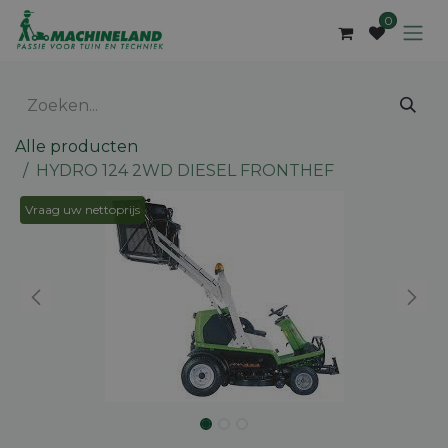
Overslaan naar inhoud
0
Alle producten
HYDRO 124 2WD DIESEL FRONTHEF
Vraag uw nettoprijs