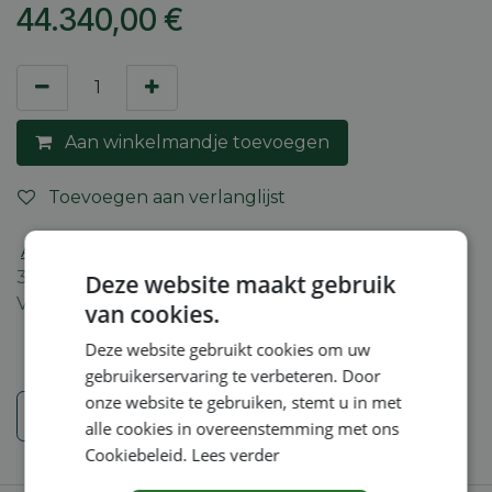
44.340,00
€
Aan winkelmandje toevoegen
Toevoegen aan verlanglijst
Algemene voorwaarden
30-dagen geld terug garantie
Deze website maakt gebruik
Verzending: 2-5 werkdagen
van cookies.
Deze website gebruikt cookies om uw
gebruikerservaring te verbeteren. Door
onze website te gebruiken, stemt u in met
Veiligheidsinstructies
alle cookies in overeenstemming met ons
Cookiebeleid.
Lees verder