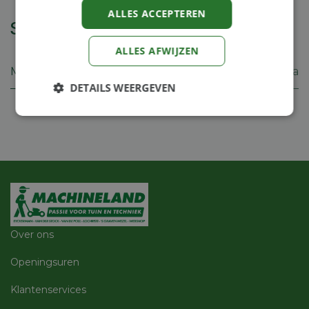
ALLES ACCEPTEREN
Specificaties
ALLES AFWIJZEN
Merk
Etesia
DETAILS WEERGEVEN
Strikt
Prestatie
Targeting
noodzakelijk
Functioneel
Niet-
geclassificeerd
Over ons
Openingsuren
Klantenservices
Strikt noodzakelijk
Prestatie
Targeting