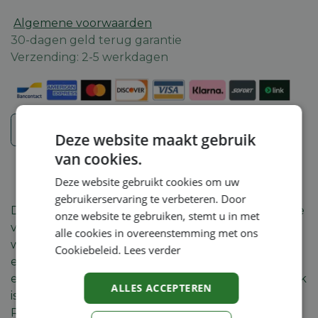
Algemene voorwaarden
30-dagen geld terug garantie
Verzending: 2-5 werkdagen
Veiligheidsinstructies
Deze website maakt gebruik
van cookies.
Deze website gebruikt cookies om uw
gebruikerservaring te verbeteren. Door
De Galax is ontworpen om een optimale combinatie
onze website te gebruiken, stemt u in met
van hoge werkdruk en aanzienlijke
alle cookies in overeenstemming met ons
wateropbrengst te bieden, wat resulteert in een
Cookiebeleid.
Lees verder
efficiënte reiniging. Deze machine is uitgerust met
een antikalk doseerunit, die eenvoudig toegankelijk
ALLES ACCEPTEREN
is via de vulopening aan de buitenzijde. Dankzij de
RVS behuizing van de spiraal is roestvorming