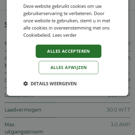
Deze website gebruikt cookies om uw
gebruikerservaring te verbeteren. Door
onze website te gebruiken, stemt u in met
Specificaties
alle cookies in overeenstemming met ons
Cookiebeleid.
Lees verder
Merk
Stihl
ALLES ACCEPTEREN
IP-
N/A
beschermingsgraad
ALLES AFWIJZEN
Gewicht
0.2 KGM
DETAILS WEERGEVEN
Laadstroom
2.50 AMP
Strikt
Prestatie
Targeting
noodzakelijk
Laadvermogen
30.0 WTT
Max.
3.0 AMP
Functioneel
Niet-
geclassificeerd
uitgangsstroom