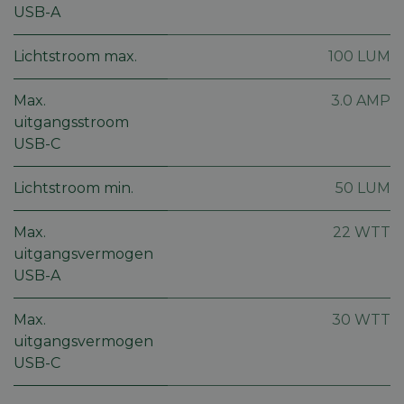
USB-A
Lichtstroom max.
100 LUM
Max.
3.0 AMP
Strikt noodzakelijk
Prestatie
Targeting
uitgangsstroom
Functioneel
Niet-geclassificeerd
USB-C
Strikt noodzakelijke cookies maken de
kernfunctionaliteiten van de website mogelijk, zoals
Lichtstroom min.
50 LUM
gebruikersaanmelding en accountbeheer. De
website kan niet goed worden gebruikt zonder de
strikt noodzakelijke cookies.
Max.
22 WTT
uitgangsvermogen
Aanbieder
/
Naam
Vervaldatum
Omschri
Domein
USB-A
session_id
machineland.be
1 week
Dit cook
gebruik
Max.
30 WTT
identifi
op te sl
uitgangsvermogen
uw huidi
op de we
USB-C
sessie I
gebruik
veilige e