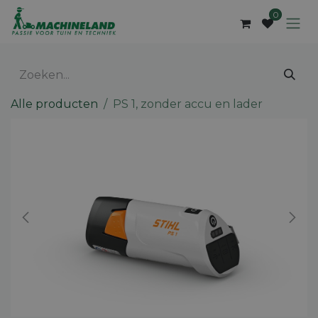
Overslaan naar inhoud
0
Alle producten
PS 1, zonder accu en lader