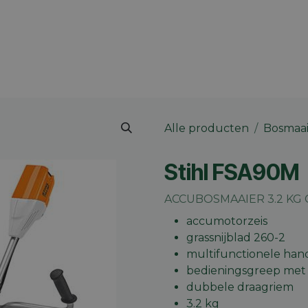
 merk
Contact
Vacatures
Onze winkels
Blog
Alle producten
Bosmaai
Stihl FSA90M
ACCUBOSMAAIER 3.2 KG 
accumotorzeis
grassnijblad 260-2
multifunctionele ha
bedieningsgreep me
dubbele draagriem
3.2 kg