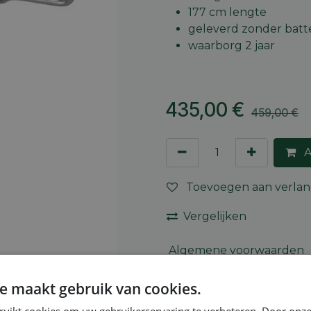
177 cm lengte
geleverd zonder batte
waarborg 2 jaar
435,00
€
459,00
€
A
Toevoegen aan verlang
Vergelijken
Algemene voorwaarden
30-dagen geld terug gara
Verzending: 2-5 werkdag
e maakt gebruik van cookies.
ruikt cookies om uw gebruikerservaring te verbeteren. Door onze