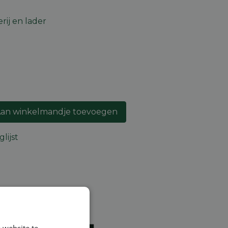
rij en lader
an winkelmandje toevoegen
lijst
ntie
en
 website te