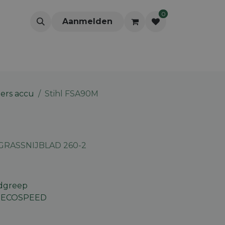
0
Aanmelden
ers accu
Stihl FSA90M
GRASSNIJBLAD 260-2
ndgreep
t ECOSPEED