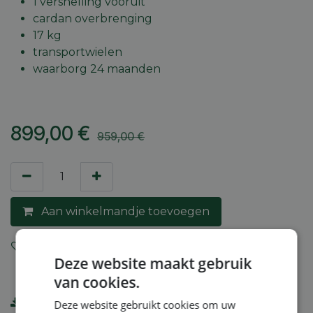
1 versnelling vooruit
cardan overbrenging
17 kg
transportwielen
waarborg 24 maanden
899,00
€
959,00
€
Aan winkelmandje toevoegen
Toevoegen aan verlanglijst
Deze website maakt gebruik
van cookies.
HONDA -FG201.pdf
Deze website gebruikt cookies om uw