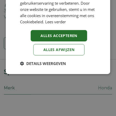
gebruikerservaring te verbeteren. Door
Algemene voorwaarden
onze website te gebruiken, stemt u in met
30-dagen geld terug garantie
alle cookies in overeenstemming met ons
Verzending: 2-5 werkdagen
Cookiebeleid.
Lees verder
ALLES ACCEPTEREN
Veiligheidsinstructies
ALLES AFWIJZEN
DETAILS WEERGEVEN
Specificaties
Strikt
Prestatie
Targeting
noodzakelijk
Merk
Honda
Functioneel
Niet-
geclassificeerd