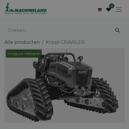
Overslaan naar inhoud
0
Alle producten
Koppl CRAWLER
Vraag uw nettoprijs