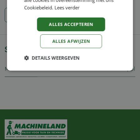
alle cookies in overeenstemming met ons
Cookiebeleid.
Lees verder
Veiligheidsinstructies
ALLES ACCEPTEREN
ALLES AFWIJZEN
Specificaties
DETAILS WEERGEVEN
Merk
Koppl
Strikt
Prestatie
Targeting
noodzakelijk
Functioneel
Niet-
geclassificeerd