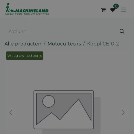
Overslaan naar inhoud
0
Alle producten
Motoculteurs
Koppl CE10-2
Vraag uw nettoprijs