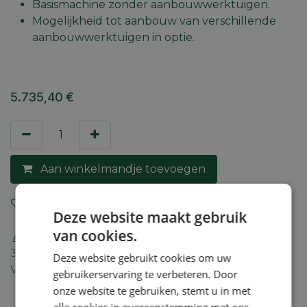
Basismachine zonder aanbouwwerktuigen.
Mogelijkheid tot aanbouw van verschillende
aanbouwwerktuigen in optie.
5.735,40
€
Aan winkelmandje toevoegen
Toevoegen aan verlanglijst
Deze website maakt gebruik
van cookies.
Algemene voorwaarden
30-dagen geld terug garantie
Deze website gebruikt cookies om uw
Verzending: 2-5 werkdagen
gebruikerservaring te verbeteren. Door
onze website te gebruiken, stemt u in met