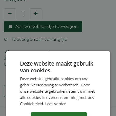
Aan winkelmandje toevoegen
Toevoegen aan verlanglijst
Algemene voorwaarden
30-dagen geld terug garantie
Deze website maakt gebruik
Verzending: 2-5 werkdagen
van cookies.
Deze website gebruikt cookies om uw
gebruikerservaring te verbeteren. Door
Veiligheidsinstructies
onze website te gebruiken, stemt u in met
alle cookies in overeenstemming met ons
Cookiebeleid.
Lees verder