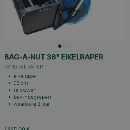
BAG-A-NUT 36" EIKELRAPER
36" EIKELRAPER
eikelraper
92 cm
te duwen
bak inbegrepen
waarborg 2 jaar
1.225,00
€