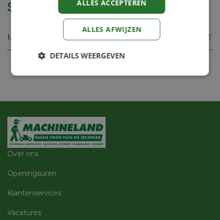
ALLES ACCEPTEREN
Specificaties
ALLES AFWIJZEN
Merk
BAG-A-NUT
DETAILS WEERGEVEN
Strikt
Prestatie
Targeting
noodzakelijk
Functioneel
Niet-
geclassificeerd
Over ons
Openingsuren
Klantenservices
Strikt noodzakelijk
Prestatie
Targeting
Vacatures
Functioneel
Niet-geclassificeerd