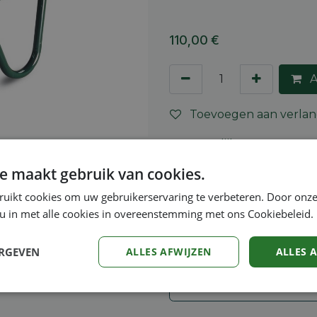
110,00
€
A
Toevoegen aan verlang
Vergelijken
e maakt gebruik van cookies.
Algemene voorwaarden
30-dagen geld terug gara
ruikt cookies om uw gebruikerservaring te verbeteren. Door onze
Verzending: 2-5 werkdag
 u in met alle cookies in overeenstemming met ons Cookiebeleid.
ERGEVEN
ALLES AFWIJZEN
ALLES 
Veiligheidsinstructies
Prestatie
Targeting
Functioneel