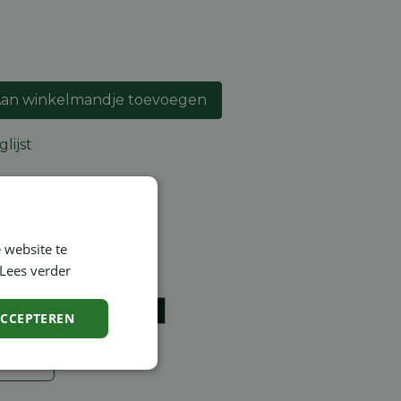
an winkelmandje toevoegen
lijst
ntie
 website te
en
Lees verder
ACCEPTEREN
Niet-
geclassificeerd