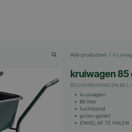
 merk
Contact
Vacatures
Onze winkels
Blog
Alle producten
kruiwag
kruiwagen 85 
BOUWKRUIWAGEN 85 L G
kruiwagen
85 liter
luchtband
groen gelakt
ENKEL AF TE HALEN