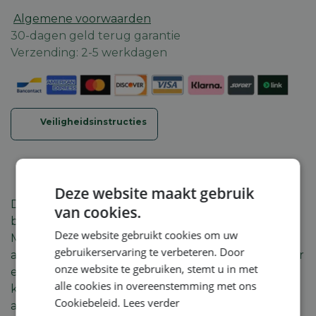
Algemene voorwaarden
30-dagen geld terug garantie
Verzending: 2-5 werkdagen
Veiligheidsinstructies
Deze website maakt gebruik
Draagsysteem voor de gereedschapsloze
van cookies.
bevestiging van de accu’s AR 2000 L en AR 3000 L.
Deze website gebruikt cookies om uw
Met in 3 lengtes verstelbare schouderbanden voor
gebruikerservaring te verbeteren. Door
aanpassing aan de lichaamslengte van de gebruiker
onze website te gebruiken, stemt u in met
en afneembare riem voor ergonomisch werken. De
alle cookies in overeenstemming met ons
krachtoverbrenging gebeurt in combinatie met de
Cookiebeleid.
Lees verder
aansluitkabel en eventueel de AP adapter.