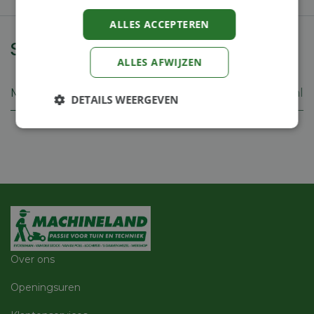
ALLES ACCEPTEREN
Specificaties
ALLES AFWIJZEN
Merk
Stihl
DETAILS WEERGEVEN
Strikt
Prestatie
Targeting
noodzakelijk
Functioneel
Niet-
geclassificeerd
Over ons
Openingsuren
Strikt noodzakelijk
Prestatie
Targeting