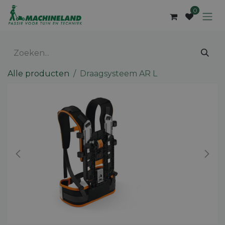
Overslaan naar inhoud
0
Alle producten
Draagsysteem AR L