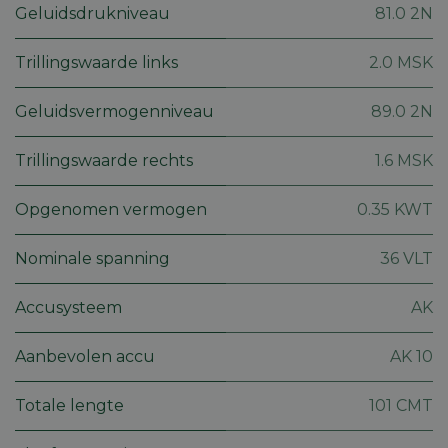
Geluidsdrukniveau
81.0 2N
Trillingswaarde links
2.0 MSK
Strikt noodzakelijk
Prestatie
Targeting
Geluidsvermogenniveau
89.0 2N
Functioneel
Niet-geclassificeerd
Trillingswaarde rechts
1.6 MSK
Strikt noodzakelijke cookies maken de
kernfunctionaliteiten van de website mogelijk, zoals
gebruikersaanmelding en accountbeheer. De
website kan niet goed worden gebruikt zonder de
Opgenomen vermogen
0.35 KWT
strikt noodzakelijke cookies.
Aanbieder
/
Nominale spanning
36 VLT
Naam
Vervaldatum
Omschri
Domein
session_id
machineland.be
1 week
Dit cook
Accusysteem
AK
gebruik
identifi
op te sl
uw huidi
Aanbevolen accu
AK 10
op de we
sessie I
gebruik
Totale lengte
101 CMT
veilige e
consiste
gebruike