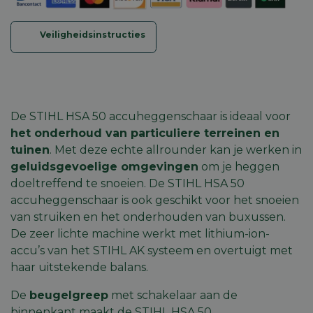
Veiligheidsinstructies
De STIHL HSA 50 accuheggenschaar is ideaal voor
het onderhoud van particuliere terreinen en
tuinen
. Met deze echte allrounder kan je werken in
geluidsgevoelige omgevingen
om
je heggen
doeltreffend te snoeien
. De STIHL HSA 50
accuheggenschaar is ook geschikt voor het snoeien
van struiken en het
onderhouden van buxussen
.
De zeer lichte machine werkt met lithium-ion-
accu’s van het
STIHL AK systeem
en overtuigt met
haar uitstekende balans.
De
beugelgreep
met schakelaar aan de
binnenkant maakt de STIHL HSA 50