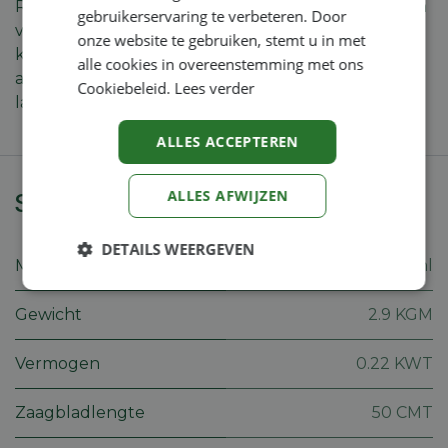
Raadpleeg ons overzicht van de
laad- en looptijden
gebruikerservaring te verbeteren. Door
van de STIHL accu’s
om te weten hoe lang je nog
onze website te gebruiken, stemt u in met
kan werken met je STIHL HSA 50
alle cookies in overeenstemming met ons
accuheggenschaar, maar ook om te weten hoe
Cookiebeleid.
Lees verder
lang het duurt om de accu weer op te laden.
ALLES ACCEPTEREN
ALLES AFWIJZEN
Specificaties
DETAILS WEERGEVEN
Merk
Stihl
Strikt
Prestatie
Targeting
noodzakelijk
Gewicht
2.9 KGM
Vermogen
0.22 KWT
Functioneel
Niet-
geclassificeerd
Zaagbladlengte
50 CMT