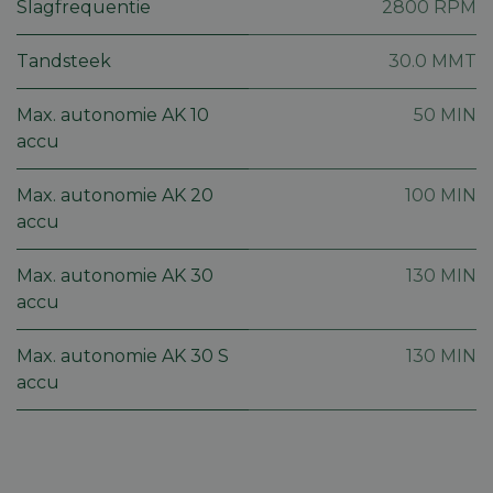
te beho
Slagfrequentie
2800 RPM
ervoor t
dat pagi
wijzigin
Tandsteek
30.0 MMT
item sele
worden
onthoud
pagina n
Max. autonomie AK 10
50 MIN
Google
pagina. 
accu
Privacy Policy
geen per
gegeven
CookieScriptConsent
5 maanden 4
Deze co
CookieScript
Max. autonomie AK 20
100 MIN
weken
gebruikt
machineland.be
accu
Cookie-
Script.c
om de
cookiev
Max. autonomie AK 30
130 MIN
van bezo
onthoud
accu
cookie-
van Coo
Script.c
Max. autonomie AK 30 S
130 MIN
noodzak
correct 
accu
Aanbieder
Aanbieder
/
/
Naam
Naam
Vervaldatum
Vervaldatum
Omschrijving
Omsch