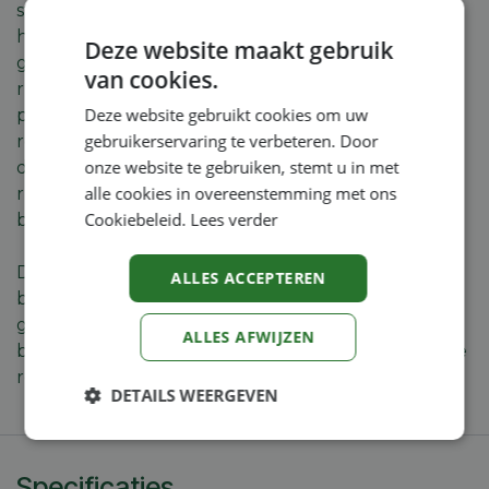
start is een zeer praktische nieuwigheid. Hij maakt
het mogelijk om de BR 800 C-E na een pauze
Deze website maakt gebruik
gemakkelijk opnieuw te starten zonder hem van je
van cookies.
rug te halen. Pas de lengte van de blaaspijp en de
Deze website gebruikt cookies om uw
positie van de handgreep eenvoudig aan aan de
gebruikerservaring te verbeteren. Door
reinigingstaak en je lichaamslengte. Het efficiënte
onze website te gebruiken, stemt u in met
draagsysteem, met buikgordel en comfortabele
alle cookies in overeenstemming met ons
rugvoering, en het STIHL antivibratiesysteem
Cookiebeleid.
Lees verder
beschermen de rug van de gebruiker.
De STIHL BR 800 C-E is dankzij zijn buitengewone
ALLES ACCEPTEREN
blaaskracht, zijn uitstekende vermogen-
gewichtsverhouding en zijn comfortabele
ALLES AFWIJZEN
bediening de ideale oplossing voor de professionele
reiniging van alle oppervlakken.
DETAILS WEERGEVEN
Strikt
Prestatie
Targeting
noodzakelijk
Specificaties