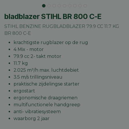
bladblazer STIHL BR 800 C-E
STIHL BENZINE RUGBLADBLAZER 79.9 CC 11.7 KG
BR 800 C-E
krachtigste rugblazer op de rug
4 Mix - motor
79.9 cc 2- takt motor
11.7 kg
2.025 m³/h max. luchtdebiet
3.5 m/s trillingsniveau
praktische zijdelingse starter
ergostart
ergonomische draagriemen
multifunctionele handgreep
anti- vibratiesysteem
waarborg 2 jaar