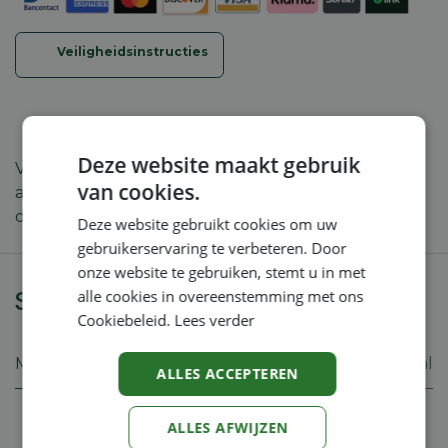
Veiligheidsinstructies
Deze website maakt gebruik
Voor SG 31, SG 51 en SG 71. Fijne filter voor de
van cookies.
afsluitklep. Voorkomt dat spuitmonden met gering
debiet verstopt geraken.
Deze website gebruikt cookies om uw
gebruikerservaring te verbeteren. Door
onze website te gebruiken, stemt u in met
Specificaties
alle cookies in overeenstemming met ons
Cookiebeleid.
Lees verder
Merk
Stihl
ALLES ACCEPTEREN
ALLES AFWIJZEN