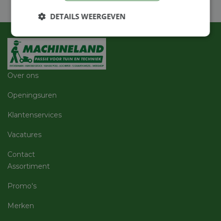
DETAILS WEERGEVEN
Strikt
Prestatie
Targeting
noodzakelijk
Over ons
Functioneel
Niet-
geclassificeerd
Openingsuren
Klantenservices
Vacatures
Contact
Strikt noodzakelijk
Prestatie
Targeting
Assortiment
Functioneel
Niet-geclassificeerd
Promo's
Strikt noodzakelijke cookies maken de
kernfunctionaliteiten van de website mogelijk, zoals
Merken
gebruikersaanmelding en accountbeheer. De
website kan niet goed worden gebruikt zonder de