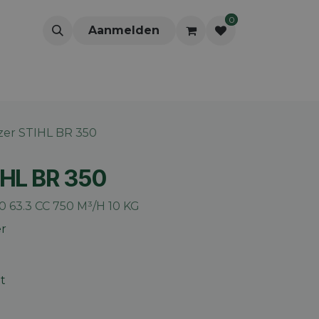
0
Aanmelden
zer STIHL BR 350
IHL BR 350
63.3 CC 750 M³/H 10 KG
er
t