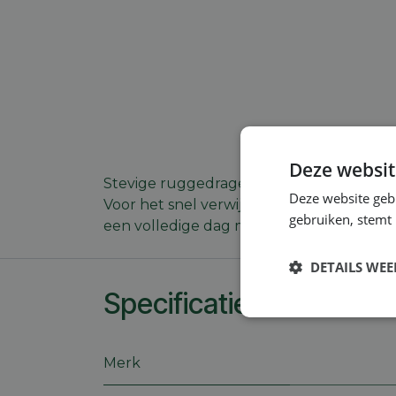
Deze websit
Stevige ruggedragen benzine bladblazer 
Deze website geb
Voor het snel verwijderen van gemaaid gra
gebruiken, stemt
een volledige dag met dit apparaat te we
DETAILS WE
Specificaties
Strikt
noodzakelijk
Merk