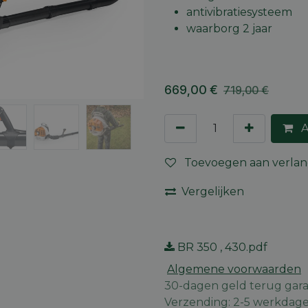
antivibratiesysteem
waarborg 2 jaar
669,00
€
719,00
€
A
Toevoegen aan verlang
Vergelijken
BR 350 , 430.pdf
Algemene voorwaarden
30-dagen geld terug gara
Verzending: 2-5 werkdag