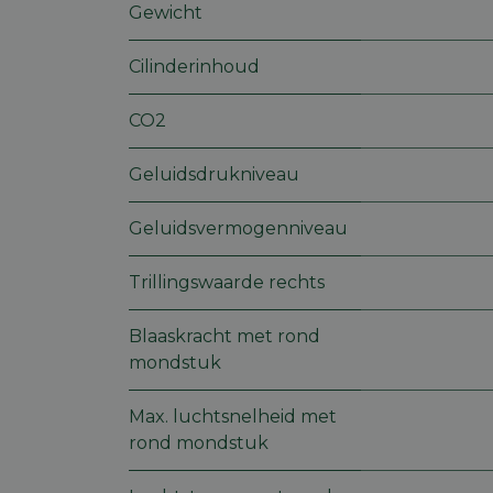
Gewicht
Cilinderinhoud
S
Strikt noodzakelijke
CO2
accountbeheer. De we
Geluidsdrukniveau
Naam
session_id
Geluidsvermogenniveau
Trillingswaarde rechts
CookieScriptConse
Blaaskracht met rond
mondstuk
Max. luchtsnelheid met
Naam
rond mondstuk
Aa
Naam
Naam
_vis_opt_exp_36_c
Aanb
D
Naam
Dome