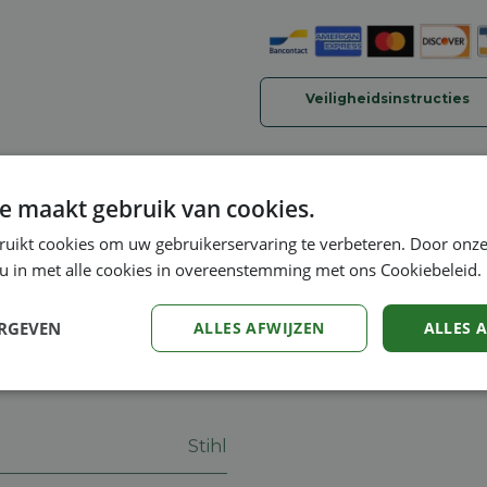
Veiligheidsinstructies
e maakt gebruik van cookies.
met een 2-Mix-motor met een lage uitstoot aan uitlaatg
ruikt cookies om uw gebruikerservaring te verbeteren. Door onze
s, bladeren of afval over grote gebieden. Met een effect
 u in met alle cookies in overeenstemming met ons Cookiebeleid.
rken.
ERGEVEN
ALLES AFWIJZEN
ALLES 
Prestatie
Targeting
Functioneel
Stihl