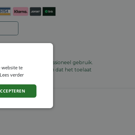
assen voor een professioneel gebruik.
 website te
ief antivibatiesysteem dat het toelaat
Lees verder
ACCEPTEREN
Niet-
geclassificeerd