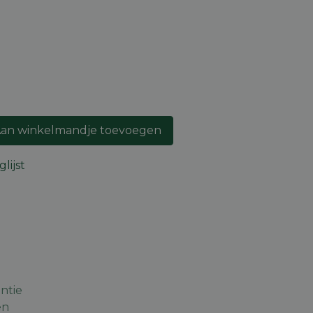
an winkelmandje toevoegen
lijst
ntie
en