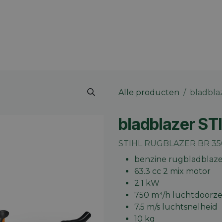
 merk
Contact
Vacatures
Onze winkels
Blog
Alle producten
bladbla
bladblazer ST
STIHL RUGBLAZER BR 350 
benzine rugbladblaz
63.3 cc 2 mix motor
2.1 kW
750 m³/h luchtdoorze
7.5 m/s luchtsnelheid
10 kg