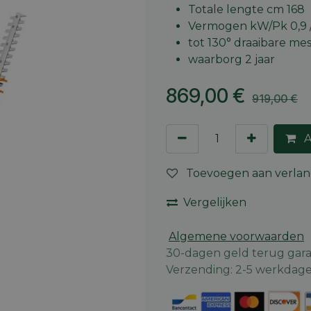
Totale lengte cm 168
Vermogen kW/Pk 0,9 /
tot 130° draaibare me
waarborg 2 jaar
869,00
€
919,00
€
A
Toevoegen aan verlang
Vergelijken
Algemene voorwaarden
30-dagen geld terug gara
Verzending: 2-5 werkdag