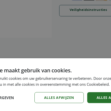
Veiligheidsinstructies
e maakt gebruik van cookies.
ruikt cookies om uw gebruikerservaring te verbeteren. Door onze
imaal voor het professioneel snoeien van vorm- en sierh
 u in met alle cookies in overeenstemming met ons Cookiebeleid.
 magnesium, 2-MIX-motor met STIHL ErgoStart, tot 130°
ERGEVEN
ALLES AFWIJZEN
ALLES 