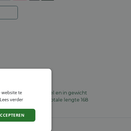
 website te
agen. Extra korte steel en in gewicht
Lees verder
 draaibare mesbalk, totale lengte 168
ACCEPTEREN