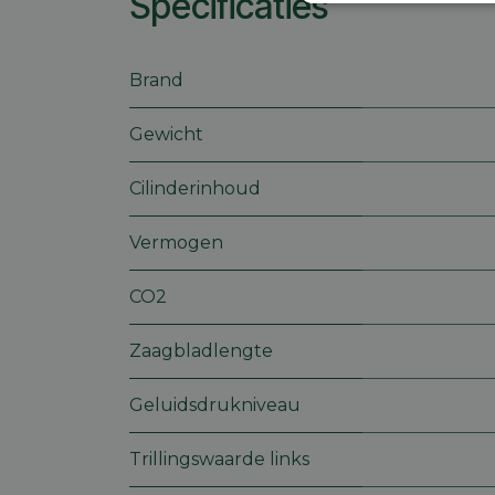
Specificaties
Strikt
noodzakelijk
Brand
Gewicht
S
Cilinderinhoud
Strikt noodzakelijke
accountbeheer. De we
Vermogen
Naam
CO2
session_id
Zaagbladlengte
Geluidsdrukniveau
CookieScriptConse
Trillingswaarde links