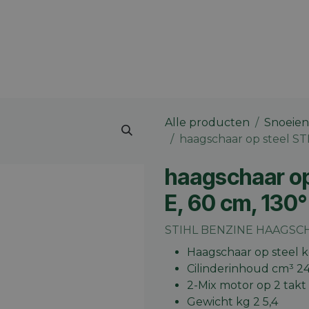
 merk
Contact
Vacatures
Onze winkels
Blog
Alle producten
Snoeien
haagschaar op steel STI
haagschaar op
E, 60 cm, 130°
STIHL BENZINE HAAGSCHA
Haagschaar op steel k
Cilinderinhoud cm³ 24
2-Mix motor op 2 takt
Gewicht kg 2 5,4