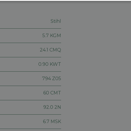
Prestatie
Targeting
Functioneel
Stihl
5.7 KGM
trikt noodzakelijk
Prestatie
Targeting
Functioneel
Niet-geclassificee
24.1 CMQ
 cookies maken de kernfunctionaliteiten van de website mogelijk, zoals gebruikersaanm
bsite kan niet goed worden gebruikt zonder de strikt noodzakelijke cookies.
0.90 KWT
Aanbieder
/
Vervaldatum
Omschrijving
Domein
794 Z05
machineland.be
1 week
Dit cookie wordt gebruikt om een identificatie
voor uw huidige sessie op de website. De sessi
60 CMT
om een veilige en consistente gebruikerservar
ervoor te zorgen dat pagina wijzigingen of ite
onthouden van pagina naar pagina. Het slaat g
gegevens op.
92.0 2N
nt
5 maanden 4
Deze cookie wordt gebruikt door de Cookie-Sc
CookieScript
weken
de cookievoorkeuren van bezoekers te onthou
machineland.be
6.7 MSK
banner van Cookie-Script.com is noodzakelijk 
werken.