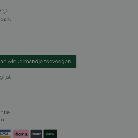
 1,2
sbalk
an winkelmandje toevoegen
lijst
ntie
en