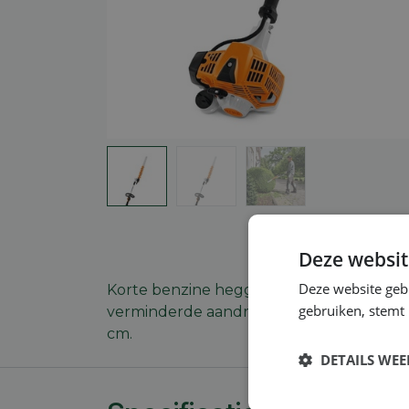
Deze websit
Deze website geb
Korte benzine heggenschaar op steel. Opt
gebruiken, stemt
verminderde aandrijving uit drukgegoten
cm.
DETAILS WE