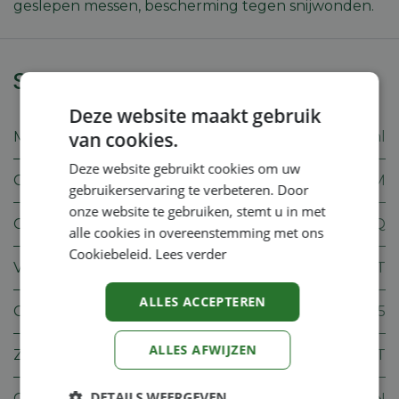
geslepen messen, bescherming tegen snijwonden.
Specificaties
Deze website maakt gebruik
van cookies.
Merk
Stihl
Deze website gebruikt cookies om uw
Gewicht
5.1 KGM
gebruikerservaring te verbeteren. Door
onze website te gebruiken, stemt u in met
Cilinderinhoud
27.2 CMQ
alle cookies in overeenstemming met ons
Cookiebeleid.
Lees verder
Vermogen
0.75 KWT
ALLES ACCEPTEREN
CO2
975 Z05
ALLES AFWIJZEN
Zaagbladlengte
60 CMT
DETAILS WEERGEVEN
Geluidsdrukniveau
97.0 2N