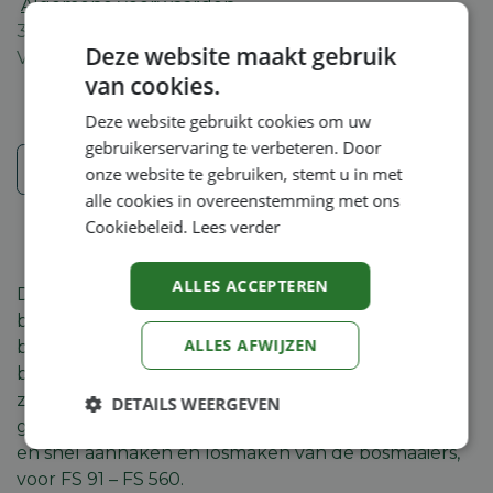
Algemene voorwaarden
30-dagen geld terug garantie
Deze website maakt gebruik
Verzending: 2-5 werkdagen
van cookies.
Deze website gebruikt cookies om uw
gebruikerservaring te verbeteren. Door
Veiligheidsinstructies
onze website te gebruiken, stemt u in met
alle cookies in overeenstemming met ons
Cookiebeleid.
Lees verder
ALLES ACCEPTEREN
De bosbouwgordel ADVANCE PLUS laat een hoge
bewegingsvrijheid toe dankzij de vrijhangende
ALLES AFWIJZEN
beenplaat. Bijzonder ergonomisch en comfortabel
bij gebruik van cirkelzaagbladen in de bosbouw,
zeer licht, uitbreidbaar met rugzak voor
DETAILS WEERGEVEN
gereedschap. Met comforthaak voor gemakkelijk
Strikt
Prestatie
Targeting
en snel aanhaken en losmaken van de bosmaaiers,
noodzakelijk
voor FS 91 – FS 560.