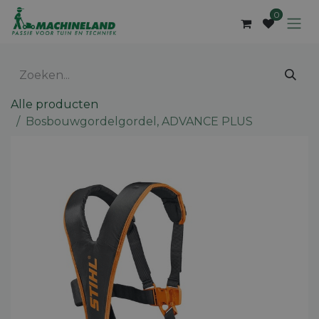
Overslaan naar inhoud
0
Alle producten
Bosbouwgordelgordel, ADVANCE PLUS