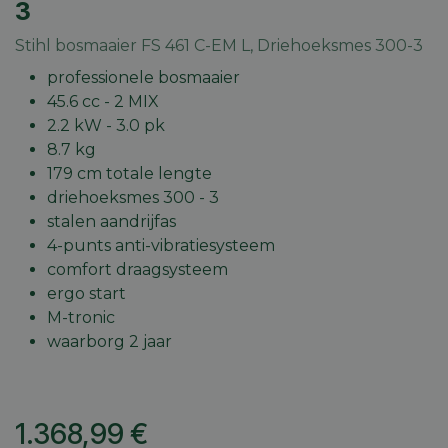
3
Stihl bosmaaier FS 461 C-EM L, Driehoeksmes 300-3
professionele bosmaaier
45.6 cc - 2 MIX
2.2 kW - 3.0 pk
8.7 kg
179 cm totale lengte
driehoeksmes 300 - 3
stalen aandrijfas
4-punts anti-vibratiesysteem
comfort draagsysteem
ergo start
M-tronic
waarborg 2 jaar
1.368,99
€