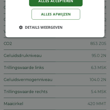
ALLES ACCEPTEREN
Gewicht
5.1 KGM
ALLES AFWIJZEN
Cilinderinhoud
27.2 CMQ
DETAILS WEERGEVEN
Vermogen
0.85 KWT
Strikt
Prestatie
Targeting
noodzakelijk
CO2
853 Z05
Geluidsdrukniveau
95.0 2N
Functioneel
Niet-
geclassificeerd
Trillingswaarde links
6.3 MSK
Geluidsvermogenniveau
104.0 2N
Trillingswaarde rechts
5.4 MSK
Strikt noodzakelijk
Prestatie
Targeting
Maaicirkel
420 MMT
Functioneel
Niet-geclassificeerd