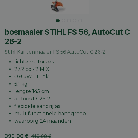
bosmaaier STIHL FS 56, AutoCut C
26-2
Stihl Kantenmaaier FS 56 AutoCut C 26-2
lichte motorzeis
27.2 cc - 2 MIX
0.8 kW - 1.1 pk
5.1 kg
lengte 145 cm
autocut C26-2
flexibele aandrijfas
multifunctionele handgreep
waarborg 24 maanden
399,00
€
419,00
€