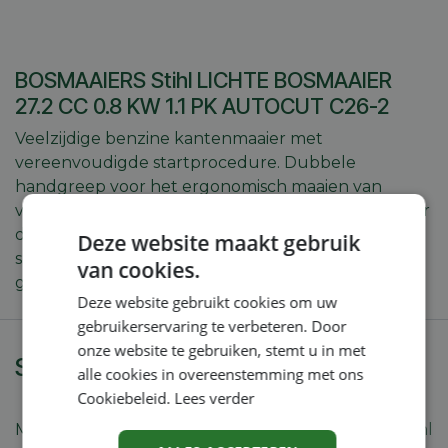
BOSMAAIERS Stihl LICHTE BOSMAAIER
27.2 CC 0.8 KW 1.1 PK AUTOCUT C26-2
Veelzijdige benzine kantenmaaier met
vereenvoudigde startprocedure. Dubbele
handgreep voor het ergonomisch maaien van
vlaktes. Geschikt voor het trimmen van gras en voor
de afwerking op privéterreinen. Met het juiste
Deze website maakt gebruik
snijgereedschap ook voor het maaien van vervilt
van cookies.
gras, riet en brandnetels.
Deze website gebruikt cookies om uw
gebruikerservaring te verbeteren. Door
onze website te gebruiken, stemt u in met
Specificaties
alle cookies in overeenstemming met ons
Cookiebeleid.
Lees verder
Merk
Stihl