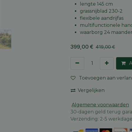
lengte 145 cm
grassnijblad 230-2
flexibele aandrijfas
multifunctionele ha
waarborg 24 maande
399,00
€
419,00
€
A
Toevoegen aan verlang
Vergelijken
Algemene voorwaarden
30-dagen geld terug gara
Verzending: 2-5 werkdag