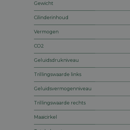
Gewicht
Cilinderinhoud
Vermogen
S
Strikt noodzakelijke
CO2
accountbeheer. De we
Naam
Geluidsdrukniveau
session_id
Trillingswaarde links
Geluidsvermogenniveau
CookieScriptConse
Trillingswaarde rechts
Maaicirkel
Naam