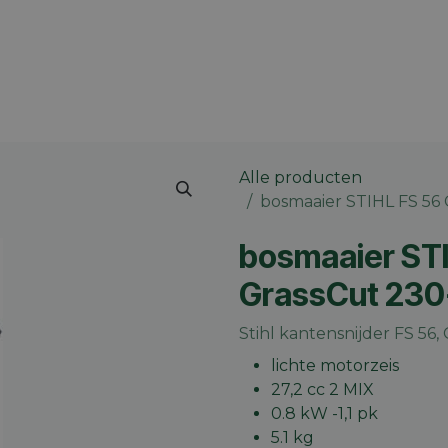
 merk
Contact
Vacatures
Onze winkels
Blog
Alle producten
bosmaaier STIHL FS 56 
bosmaaier STI
GrassCut 230
Stihl kantensnijder FS 56,
lichte motorzeis
27,2 cc 2 MIX
0.8 kW -1,1 pk
5.1 kg