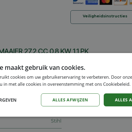
Veiligheidsinstructies
AAIER 27.2 CC 0.8 KW 1.1 PK
ereenvoudigde startprocedure. Dubbele handgreep voor
e maakt gebruik van cookies.
or de afwerking op privéterreinen. Met het juiste snij
ruikt cookies om uw gebruikerservaring te verbeteren. Door onze
 u in met alle cookies in overeenstemming met ons Cookiebeleid.
ERGEVEN
ALLES AFWIJZEN
ALLES 
Prestatie
Targeting
Functioneel
Stihl