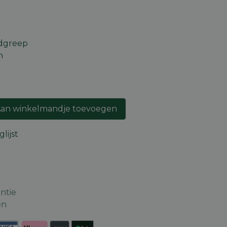
ndgreep
n
an winkelmandje toevoegen
lijst
ntie
en