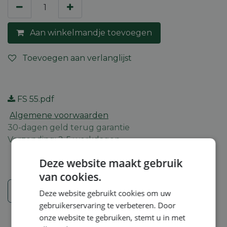
Aan winkelmandje toevoegen
Toevoegen aan verlanglijst
FS 55.pdf
Algemene voorwaarden
30-dagen geld terug garantie
Verzending: 2-5 werkdagen
Deze website maakt gebruik
van cookies.
Veiligheidsinstructies
Deze website gebruikt cookies om uw
gebruikerservaring te verbeteren. Door
onze website te gebruiken, stemt u in met