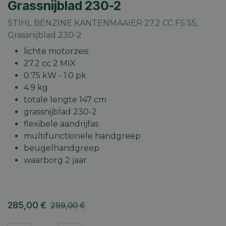
Grassnijblad 230-2
STIHL BENZINE KANTENMAAIER 27.2 CC FS 55,
Grassnijblad 230-2
lichte motorzeis
27.2 cc 2 MIX
0.75 kW - 1.0 pk
4.9 kg
totale lengte 147 cm
grassnijblad 230-2
flexibele aandrijfas
multifunctionele handgreep
beugelhandgreep
waarborg 2 jaar
285,00
€
299,00
€