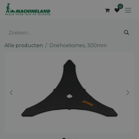
Overslaan naar inhoud
0
Alle producten
Driehoeksmes, 300mm