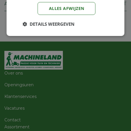
Aansluiting
20.0 MMT
ALLES AFWIJZEN
DETAILS WEERGEVEN
Strikt
Prestatie
Targeting
noodzakelijk
Functioneel
Niet-
geclassificeerd
Over ons
Openingsuren
Klantenservices
Vacatures
Strikt noodzakelijk
Prestatie
Targeting
Functioneel
Niet-geclassificeerd
Contact
Assortiment
Strikt noodzakelijke cookies maken de