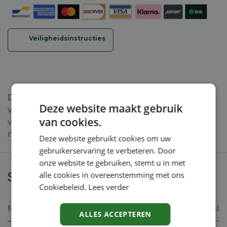
Veiligheidsinstructies
Driehoeksmes uit staal, voor het afmaaien en
Deze website maakt gebruik
verwijderen van taai vervilt gras, struikgewas en
van cookies.
voor het snoeien van doornhagen. Te gebruiken
met de hakselmesbeschermkap.
Deze website gebruikt cookies om uw
gebruikerservaring te verbeteren. Door
onze website te gebruiken, stemt u in met
Specificaties
alle cookies in overeenstemming met ons
Cookiebeleid.
Lees verder
Merk
Stihl
ALLES ACCEPTEREN